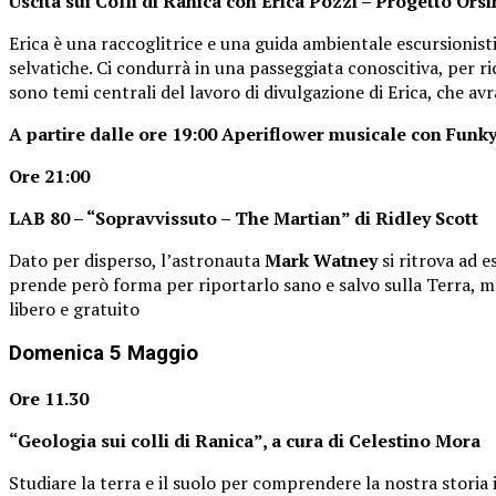
Uscita sui Colli di Ranica con Erica Pozzi – Progetto Orsi
Erica è una raccoglitrice e una guida ambientale escursionisti
selvatiche. Ci condurrà in una passeggiata conoscitiva, per ric
sono temi centrali del lavoro di divulgazione di Erica, che avr
A partire dalle ore 19:00 Aperiflower musicale con Funk
Ore 21:00
LAB 80 – “Sopravvissuto – The Martian” di Ridley Scott
Dato per disperso, l’astronauta
Mark Watney
si ritrova ad 
prende però forma per riportarlo sano e salvo sulla Terra, ma n
libero e gratuito
Domenica 5 Maggio
Ore 11.30
“Geologia sui colli di Ranica”, a cura di Celestino Mora
Studiare la terra e il suolo per comprendere la nostra storia