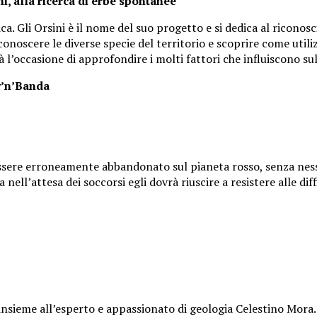
ni, alla ricerca di erbe spontanee
ca. Gli Orsini è il nome del suo progetto e si dedica al riconos
onoscere le diverse specie del territorio e scoprire come utiliz
à l’occasione di approfondire i molti fattori che influiscono sul
y’n’Banda
essere erroneamente abbandonato sul pianeta rosso, senza nes
ell’attesa dei soccorsi egli dovrà riuscire a resistere alle diff
 insieme all’esperto e appassionato di geologia Celestino Mora