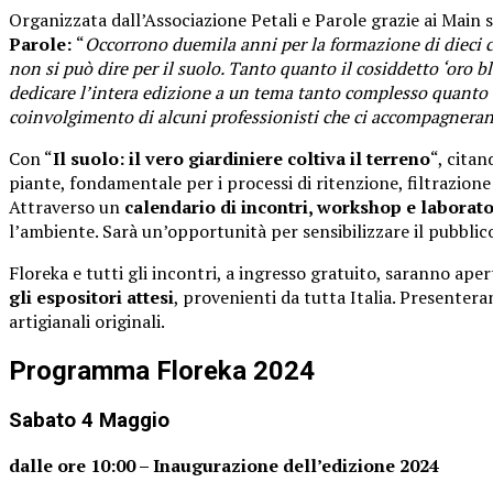
Organizzata dall’Associazione Petali e Parole grazie ai Main 
Parole:
“
Occorrono duemila anni per la formazione di dieci ce
non si può dire per il suolo. Tanto quanto il cosiddetto ‘oro b
dedicare l’intera edizione a un tema tanto complesso quanto cr
coinvolgimento di alcuni professionisti che ci accompagnerann
Con “
Il suolo: il vero giardiniere coltiva il terreno
“, cita
piante, fondamentale per i processi di ritenzione, filtrazione
Attraverso un
calendario di incontri, workshop e laborator
l’ambiente. Sarà un’opportunità per sensibilizzare il pubblico
Floreka e tutti gli incontri, a ingresso gratuito, saranno apert
gli espositori attesi
, provenienti da tutta Italia. Presentera
artigianali originali.
Programma Floreka 2024
Sabato 4 Maggio
dalle ore 10:00 – Inaugurazione dell’edizione 2024