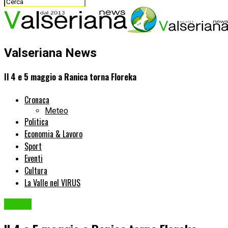
Valseriana News
Il 4 e 5 maggio a Ranica torna Floreka
Cronaca
Meteo
Politica
Economia & Lavoro
Sport
Eventi
Cultura
La Valle nel VIRUS
Eventi