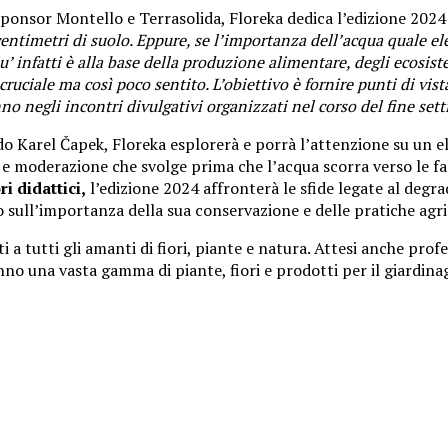
sponsor Montello e Terrasolida, Floreka dedica l’edizione 2024
ntimetri di suolo. Eppure, se l’importanza dell’acqua quale ele
lu’ infatti è alla base della produzione alimentare, degli ecosi
uciale ma così poco sentito. L’obiettivo è fornire punti di vist
o negli incontri divulgativi organizzati nel corso del fine set
ndo Karel Čapek, Floreka esplorerà e porrà l’attenzione su un 
 e moderazione che svolge prima che l’acqua scorra verso le fal
i didattici,
l’edizione 2024 affronterà le sfide legate al degra
 sull’importanza della sua conservazione e delle pratiche agric
i a tutti gli amanti di fiori, piante e natura. Attesi anche profe
nno una vasta gamma di piante, fiori e prodotti per il giardina