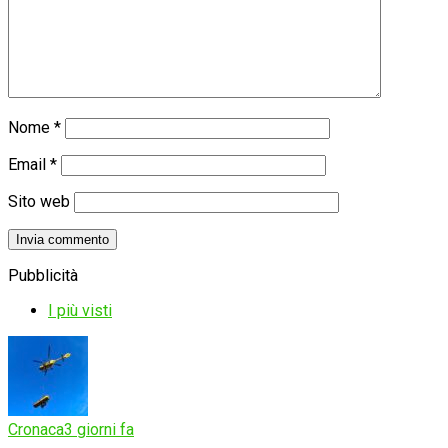
Nome
*
Email
*
Sito web
Pubblicità
I più visti
Cronaca
3 giorni fa