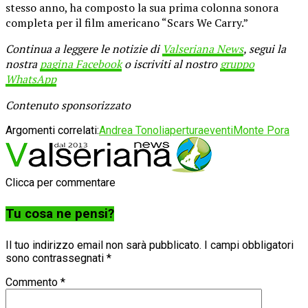
stesso anno, ha composto la sua prima colonna sonora
completa per il film americano “Scars We Carry.”
Continua a leggere le notizie di
Valseriana News
, segui la
nostra
pagina Facebook
o iscriviti al nostro
gruppo
WhatsApp
Contenuto sponsorizzato
Argomenti correlati:
Andrea Tonoli
apertura
eventi
Monte Pora
Clicca per commentare
Tu cosa ne pensi?
Il tuo indirizzo email non sarà pubblicato.
I campi obbligatori
sono contrassegnati
*
Commento
*