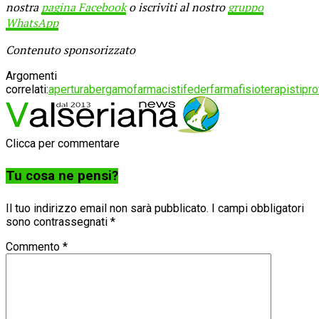
nostra
pagina Facebook
o iscriviti al nostro
gruppo
WhatsApp
Contenuto sponsorizzato
Argomenti
correlati:
apertura
bergamo
farmacisti
federfarma
fisioterapisti
pro
Clicca per commentare
Tu cosa ne pensi?
Il tuo indirizzo email non sarà pubblicato.
I campi obbligatori
sono contrassegnati
*
Commento
*