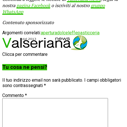
nostra
pagina Facebook
o iscriviti al nostro
gruppo
WhatsApp
Contenuto sponsorizzato
Argomenti correlati:
apertura
dolce
leffe
pasticceria
Clicca per commentare
Tu cosa ne pensi?
Il tuo indirizzo email non sarà pubblicato.
I campi obbligatori
sono contrassegnati
*
Commento
*