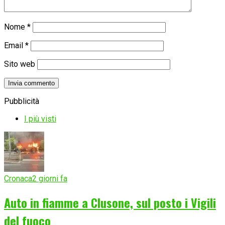
Nome
*
Email
*
Sito web
Pubblicità
I più visti
Cronaca
2 giorni fa
Auto in fiamme a Clusone, sul posto i Vigili
del fuoco