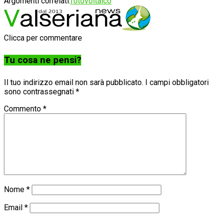
Argomenti correlati:
fotovoltaico
Clicca per commentare
Tu cosa ne pensi?
Il tuo indirizzo email non sarà pubblicato.
I campi obbligatori
sono contrassegnati
*
Commento
*
Nome
*
Email
*