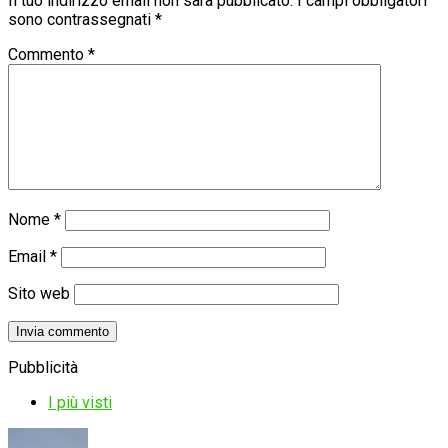
Il tuo indirizzo email non sarà pubblicato.
I campi obbligatori
sono contrassegnati
*
Commento
*
Nome
*
Email
*
Sito web
Pubblicità
I più visti