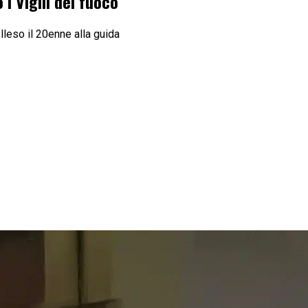
 i Vigili del fuoco
Illeso il 20enne alla guida