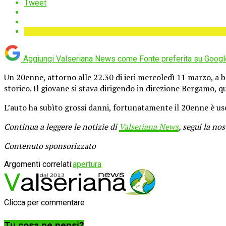
Tweet
Aggiungi Valseriana News come
Fonte preferita su Googl
Un 20enne, attorno alle 22.30 di ieri mercoledì 11 marzo, a 
storico. Il giovane si stava dirigendo in direzione Bergamo,
L’auto ha subìto grossi danni, fortunatamente il 20enne è usci
Continua a leggere le notizie di
Valseriana News
, segui la no
Contenuto sponsorizzato
Argomenti correlati:
apertura
Clicca per commentare
Tu cosa ne pensi?