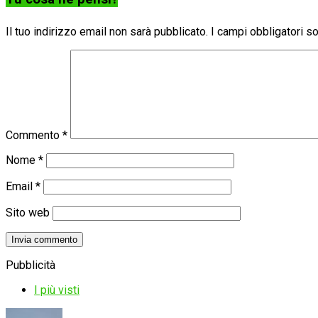
Il tuo indirizzo email non sarà pubblicato.
I campi obbligatori 
Commento
*
Nome
*
Email
*
Sito web
Pubblicità
I più visti