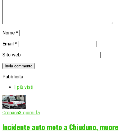
Nome
*
Email
*
Sito web
Pubblicità
I più visti
Cronaca
3 giorni fa
Incidente auto moto a Chiuduno, muore