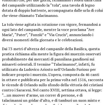
volontari che, per due giorni, richiamano i fedeli dalla cima
del campanile utilizzando la “tola”, una tavola di legno
dotata di doppio battente, accompagnata dalle urla di colui
che viene chiamato Talacimanno.
La tola viene agitata in rotazione con vigore, fermandosi a
ogni lato del campanile, mentre la voce proclama “Ave
Maria”, “Pater”, “Funziù” e “Via Crucis”, annunciando i
diversi momenti della giornata e le celebrazioni.
Dai 73 metri d’altezza del campanile della Basilica, questa
pratica richiama alla mente la figura dei muezzin osservati
probabilmente dai mercanti di pannilana gandinesi sui
minareti orientali. Il termine “Talacimanno”, infatti, fu
utilizzato da Ludovico Ariosto nell’Orlando Furioso per
indicare proprio i muezzin. L’opera, composta da 46 canti
in ottave e pubblicata per la prima volta nel 1516, racconta
le vicende di Orlando sullo sfondo della vittoria dei cristiani
contro i Saraceni. Nel canto XVIII, settima ottava, si legge:
“…un muover d’arme, un correr di persone, e di
talacimanni un gridar d’alto, e di tamburi un suon misto e