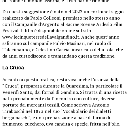
di trombe il mondo assorda, e ’l ciel par ne ribombe”.
Da questa suggestione è nato nel 2023 un cortometraggio
realizzato da Paolo Colleoni, premiato nello stesso anno
con il Campanile d’Argento al Sacrae Scenae Ardesio Film
Festival. Il film è disponibile online sul sito
www.lecinqueterredellavalgandino.it. Anche quest’anno
saliranno sul campanile Fulvio Masinari, nel ruolo di
Talacimanno, e Celestino Caccia, incaricato della tola, che
da anni custodiscono e tramandano questa tradizione.
La Cruca
Accanto a questa pratica, resta viva anche l’usanza della
“Cruca”, preparata durante la Quaresima, in particolare il
Venerdì Santo, dai fornai di Gandino. Si tratta di una ricetta
nata probabilmente dall’incontro con culture, diverse
portate dai mercanti tessili. Come scriveva Antonio
Tiraboschi nel 1873 nel suo “Vocabolario dei dialetti
bergamaschi”, è una preparazione a base di farina di
frumento, zucchero, uva candita e spezie, fritta nell’olio.