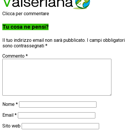
Clicca per commentare
Tu cosa ne pensi?
Il tuo indirizzo email non sarà pubblicato.
I campi obbligatori
sono contrassegnati
*
Commento
*
Nome
*
Email
*
Sito web