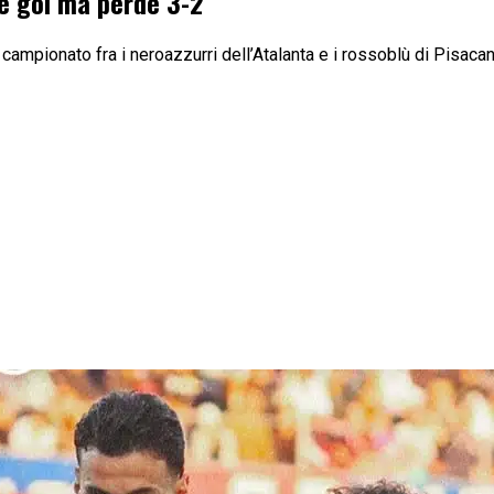
ue gol ma perde 3-2
i campionato fra i neroazzurri dell’Atalanta e i rossoblù di Pisaca