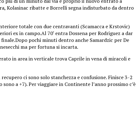
o più di un minuto dal via è proprio il nuovo entrato a
ra, Kolasinac ribatte e Borrelli segna indisturbato da dentro
anteriore totale con due centravanti (Scamacca e Krstovic)
eriori ex in campo.Al 70′ entra Dossena per Rodriguez a dar
to finale.Dopo pochi minuti dentro anche Samardzic per De
arnesecchi ma per fortuna si incarta.
ato in area in verticale trova Caprile in vena di miracoli e
di recupero ci sono solo stanchezza e confusione. Finisce 3-2
o sono a +7). Per viaggiare in Continente l’anno prossimo c’è