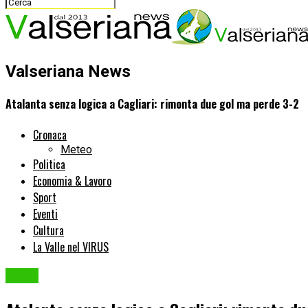
Valseriana News
Atalanta senza logica a Cagliari: rimonta due gol ma perde 3-2
Cronaca
Meteo
Politica
Economia & Lavoro
Sport
Eventi
Cultura
La Valle nel VIRUS
Sport