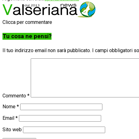
Clicca per commentare
Tu cosa ne pensi?
Il tuo indirizzo email non sarà pubblicato.
I campi obbligatori 
Commento
*
Nome
*
Email
*
Sito web