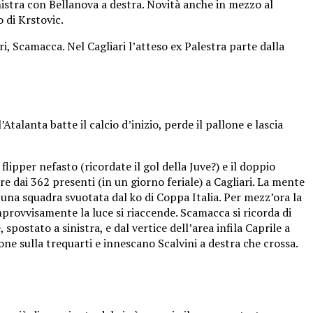
nistra con Bellanova a destra. Novità anche in mezzo al
 di Krstovic.
i, Scamacca. Nel Cagliari l’atteso ex Palestra parte dalla
talanta batte il calcio d’inizio, perde il pallone e lascia
 flipper nefasto (ricordate il gol della Juve?) e il doppio
re dai 362 presenti (in un giorno feriale) a Cagliari. La mente
ad una squadra svuotata dal ko di Coppa Italia. Per mezz’ora la
 improvvisamente la luce si riaccende. Scamacca si ricorda di
spostato a sinistra, e dal vertice dell’area infila Caprile a
ne sulla trequarti e innescano Scalvini a destra che crossa.