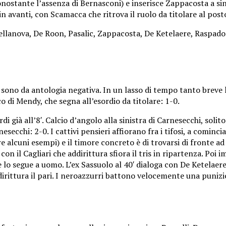
onostante l’assenza di Bernasconi) e inserisce Zappacosta a si
 avanti, con Scamacca che ritrova il ruolo da titolare al posto
Bellanova, De Roon, Pasalic, Zappacosta, De Ketelaere, Raspador
sono da antologia negativa. In un lasso di tempo tanto breve l’A
o di Mendy, che segna all’esordio da titolare: 1-0.
i già all’8′. Calcio d’angolo alla sinistra di Carnesecchi, solito
cchi: 2-0. I cattivi pensieri affiorano fra i tifosi, a comincia
are alcuni esempi) e il timore concreto è di trovarsi di fronte 
on il Cagliari che addirittura sfiora il tris in ripartenza. Poi
 lo segue a uomo. L’ex Sassuolo al 40′ dialoga con De Ketelaere, 
dirittura il pari. I neroazzurri battono velocemente una punizio