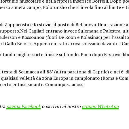
fortunio muscolare e nella ripresa inserisce Borrelli. Dopo poc
erso a metà campo, Folorunsho che si invola fino al limite e ti
o di Zappacosta e Krstovic al posto di Bellanova. Una trazione 
supporto.Nel Cagliari entrano invece Sulemana e Palestra, ult
e Ederson e Kossounou (fuori De Roon e Kolasinac) per l’assal
ce il Gallo Belotti. Appena entrato arriva solissimo davanti a C
tando miglior sorte finisce sul fondo. Poco dopo Krstovic liber
testa di Scamacca all’88’ (altra paratona di Caprile) e nei 6′ 
e qualsiasi velleità da zona Europa in campionato (Roma e Com
on certo entusiasmante. Comunque…adòss!
stra
pagina Facebook
o iscriviti al nostro
gruppo WhatsApp