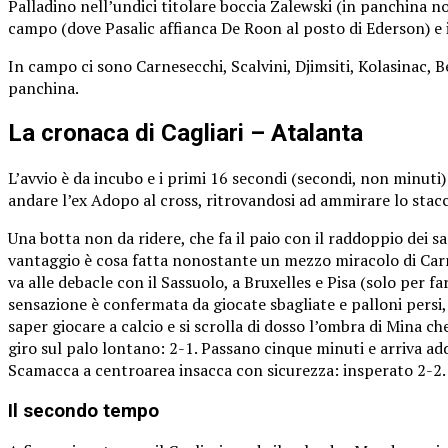
Palladino nell’undici titolare boccia Zalewski (in panchina n
campo (dove Pasalic affianca De Roon al posto di Ederson) e in
In campo ci sono Carnesecchi, Scalvini, Djimsiti, Kolasinac, 
panchina.
La cronaca di Cagliari – Atalanta
L’avvio è da incubo e i primi 16 secondi (secondi, non minuti) 
andare l’ex Adopo al cross, ritrovandosi ad ammirare lo stacc
Una botta non da ridere, che fa il paio con il raddoppio dei sard
vantaggio è cosa fatta nonostante un mezzo miracolo di Carnese
va alle debacle con il Sassuolo, a Bruxelles e Pisa (solo per f
sensazione è confermata da giocate sbagliate e palloni persi, c
saper giocare a calcio e si scrolla di dosso l’ombra di Mina che
giro sul palo lontano: 2-1. Passano cinque minuti e arriva ad
Scamacca a centroarea insacca con sicurezza: insperato 2-2.
Il secondo tempo