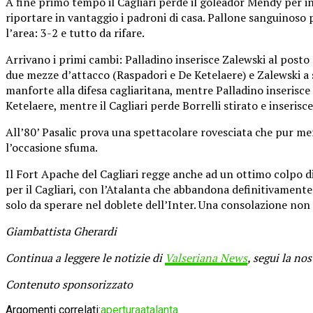
A fine primo tempo il Cagliari perde il goleador Mendy per in
riportare in vantaggio i padroni di casa. Pallone sanguinoso p
l’area: 3-2 e tutto da rifare.
Arrivano i primi cambi: Palladino inserisce Zalewski al post
due mezze d’attacco (Raspadori e De Ketelaere) e Zalewski a 
manforte alla difesa cagliaritana, mentre Palladino inserisc
Ketelaere, mentre il Cagliari perde Borrelli stirato e inseris
All’80’ Pasalic prova una spettacolare rovesciata che pur meri
l’occasione sfuma.
Il Fort Apache del Cagliari regge anche ad un ottimo colpo di 
per il Cagliari, con l’Atalanta che abbandona definitivament
solo da sperare nel doblete dell’Inter. Una consolazione n
Giambattista Gherardi
Continua a leggere le notizie di
Valseriana News
, segui la no
Contenuto sponsorizzato
Argomenti correlati:
apertura
atalanta