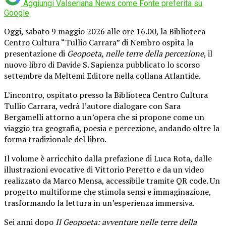
Aggiungi Valseriana News come
Fonte preferita su
Google
Oggi, sabato 9 maggio 2026 alle ore 16.00, la Biblioteca
Centro Cultura “Tullio Carrara” di Nembro ospita la
presentazione di
Geopoeta, nelle terre della percezione
, il
nuovo libro di
Davide S. Sapienza
pubblicato lo scorso
settembre da
Meltemi Editore
nella collana Atlantide.
L’incontro, ospitato presso la
Biblioteca Centro Cultura
Tullio Carrara
, vedrà l’autore dialogare con
Sara
Bergamelli
attorno a un’opera che si propone come un
viaggio tra geografia, poesia e percezione, andando oltre la
forma tradizionale del libro.
Il volume è arricchito dalla prefazione di
Luca Rota
, dalle
illustrazioni evocative di
Vittorio Peretto
e da un video
realizzato da
Marco Mensa
, accessibile tramite QR code. Un
progetto multiforme che stimola sensi e immaginazione,
trasformando la lettura in un’esperienza immersiva.
Sei anni dopo
Il Geopoeta: avventure nelle terre della