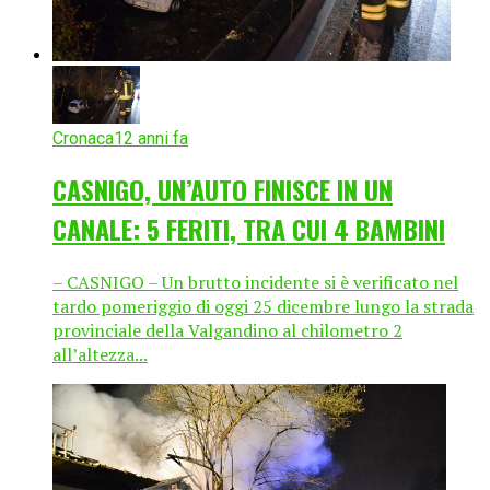
Cronaca
12 anni fa
CASNIGO, UN’AUTO FINISCE IN UN
CANALE: 5 FERITI, TRA CUI 4 BAMBINI
– CASNIGO – Un brutto incidente si è verificato nel
tardo pomeriggio di oggi 25 dicembre lungo la strada
provinciale della Valgandino al chilometro 2
all’altezza...