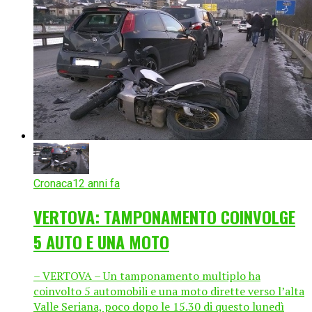
Cronaca
12 anni fa
VERTOVA: TAMPONAMENTO COINVOLGE
5 AUTO E UNA MOTO
– VERTOVA – Un tamponamento multiplo ha
coinvolto 5 automobili e una moto dirette verso l’alta
Valle Seriana, poco dopo le 15.30 di questo lunedì