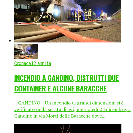
Cronaca
12 anni fa
INCENDIO A GANDINO, DISTRUTTI DUE
CONTAINER E ALCUNE BARACCHE
– GANDINO – Un incendio di grandi dimensioni si è
verificato nella serata di ieri, mercoledì 24 dicembre, a
Gandino in via Morti delle Baracche dove...