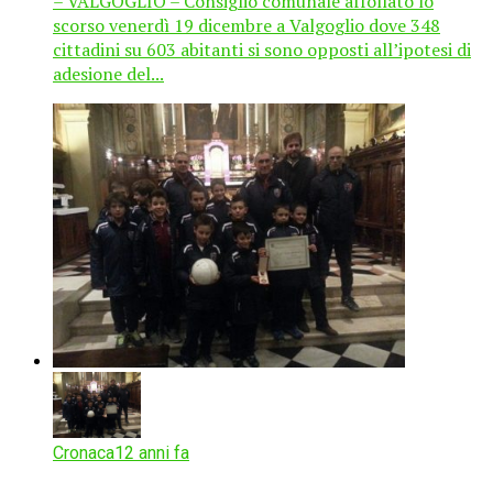
– VALGOGLIO – Consiglio comunale affollato lo
scorso venerdì 19 dicembre a Valgoglio dove 348
cittadini su 603 abitanti si sono opposti all’ipotesi di
adesione del...
Cronaca
12 anni fa