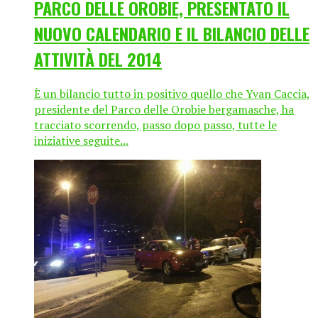
PARCO DELLE OROBIE, PRESENTATO IL
NUOVO CALENDARIO E IL BILANCIO DELLE
ATTIVITÀ DEL 2014
È un bilancio tutto in positivo quello che Yvan Caccia,
presidente del Parco delle Orobie bergamasche, ha
tracciato scorrendo, passo dopo passo, tutte le
iniziative seguite...