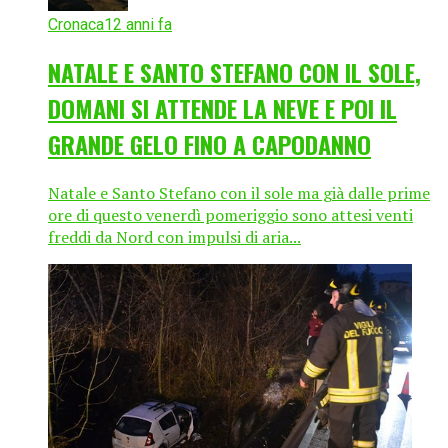
Cronaca
12 anni fa
NATALE E SANTO STEFANO CON IL SOLE,
DOMANI SI ATTENDE LA NEVE E POI IL
GRANDE GELO FINO A CAPODANNO
Natale e Santo Stefano con il sole ma già dalle prime
ore di questo venerdì pomeriggio sono attesi venti
freddi da Nord con impulsi di aria...