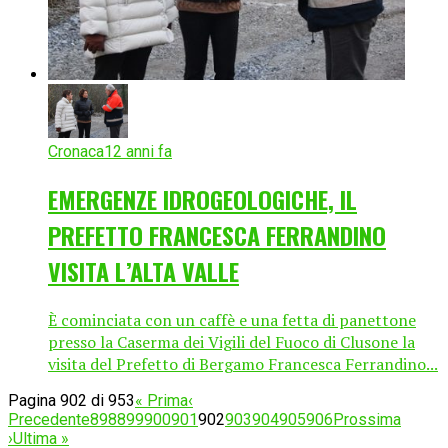
Cronaca
12 anni fa
EMERGENZE IDROGEOLOGICHE, IL
PREFETTO FRANCESCA FERRANDINO
VISITA L’ALTA VALLE
È cominciata con un caffè e una fetta di panettone
presso la Caserma dei Vigili del Fuoco di Clusone la
visita del Prefetto di Bergamo Francesca Ferrandino...
Pagina 902 di 953
« Prima
‹
Precedente
898
899
900
901
902
903
904
905
906
Prossima
›
Ultima »