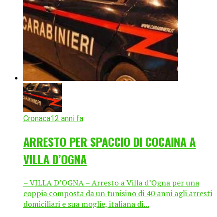
Cronaca
12 anni fa
ARRESTO PER SPACCIO DI COCAINA A
VILLA D’OGNA
– VILLA D’OGNA – Arresto a Villa d’Ogna per una
coppia composta da un tunisino di 40 anni agli arresti
domiciliari e sua moglie, italiana di...