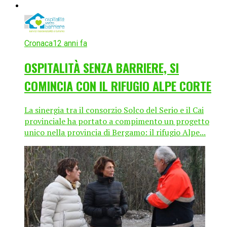
Cronaca
12 anni fa
OSPITALITÀ SENZA BARRIERE, SI
COMINCIA CON IL RIFUGIO ALPE CORTE
La sinergia tra il consorzio Solco del Serio e il Cai
provinciale ha portato a compimento un progetto
unico nella provincia di Bergamo: il rifugio Alpe...