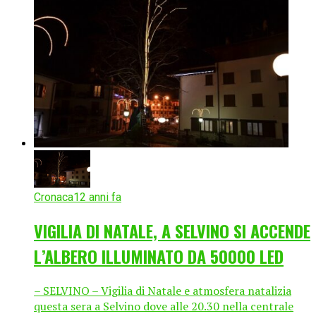
Cronaca
12 anni fa
VIGILIA DI NATALE, A SELVINO SI ACCENDE
L’ALBERO ILLUMINATO DA 50000 LED
– SELVINO – Vigilia di Natale e atmosfera natalizia
questa sera a Selvino dove alle 20.30 nella centrale