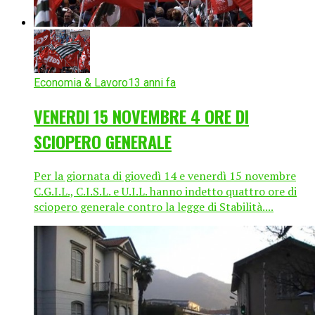
Economia & Lavoro
13 anni fa
VENERDI 15 NOVEMBRE 4 ORE DI
SCIOPERO GENERALE
Per la giornata di giovedì 14 e venerdì 15 novembre
C.G.I.L., C.I.S.L. e U.I.L. hanno indetto quattro ore di
sciopero generale contro la legge di Stabilità....