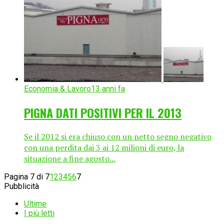
Economia & Lavoro
13 anni fa
PIGNA DATI POSITIVI PER IL 2013
Se il 2012 si era chiuso con un netto segno negativo
con una perdita dai 3 ai 12 milioni di euro, la
situazione a fine agosto...
Pagina 7 di 7
1
2
3
4
5
6
7
Pubblicità
Ultime
I più letti