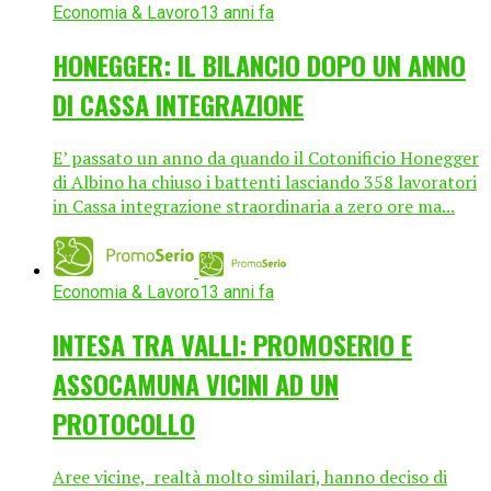
Economia & Lavoro
13 anni fa
HONEGGER: IL BILANCIO DOPO UN ANNO
DI CASSA INTEGRAZIONE
E’ passato un anno da quando il Cotonificio Honegger
di Albino ha chiuso i battenti lasciando 358 lavoratori
in Cassa integrazione straordinaria a zero ore ma...
Economia & Lavoro
13 anni fa
INTESA TRA VALLI: PROMOSERIO E
ASSOCAMUNA VICINI AD UN
PROTOCOLLO
Aree vicine, realtà molto similari, hanno deciso di