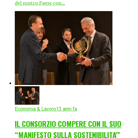
del nostro Paese con...
Economia & Lavoro
13 anni fa
IL CONSORZIO COMPERE CON IL SUO
“MANIFESTO SULLA SOSTENIBILITA'”