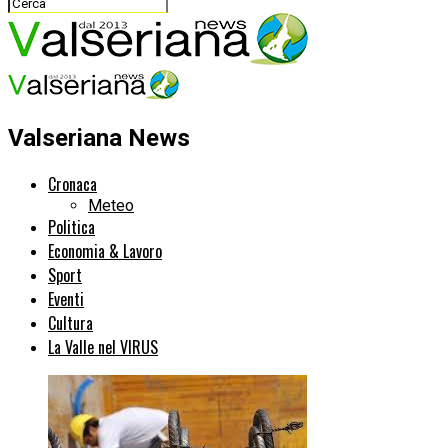
Valseriana News
Cronaca
Meteo
Politica
Economia & Lavoro
Sport
Eventi
Cultura
La Valle nel VIRUS