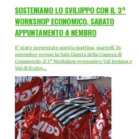
SOSTENIAMO LO SVILUPPO CON IL 3°
WORKSHOP ECONOMICO, SABATO
APPUNTAMENTO A NEMBRO
E’ stato presentato questa mattina, martedì 26
novembre presso la Sala Giunta della Camera di
Commercio, il 3° Workshop economico Val Seriana e
Val di Scalve...