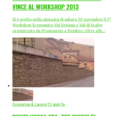
VINCE AL WORKSHOP 2013
Si è svolto nella giornata di sabato 30 novembre il 3°
Workshop Economico Val Seriana e Val di Scalve
organizzato da Promoserio a Nembro. Oltre alle...
Economia & Lavoro
13 anni fa