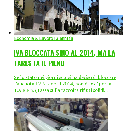
Economia & Lavoro
13 anni fa
IVA BLOCCATA SINO AL 2014, MA LA
TARES FA IL PIENO
Se lo stato nei giorni scorsi ha deciso di bloccare
l’aliquota I.V.A. sino al 2014, non è cosi’ per la
T.A.R.E.S. (Tassa sulla raccolta rifiuti solidi...