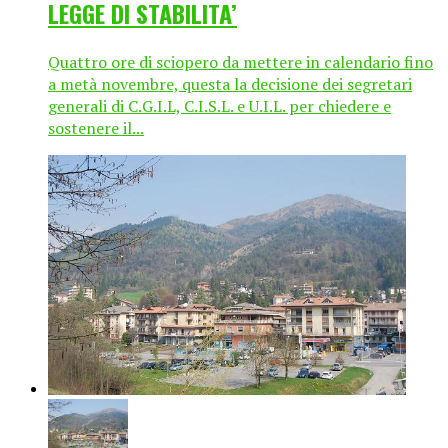
LEGGE DI STABILITA’
Quattro ore di sciopero da mettere in calendario fino
a metà novembre, questa la decisione dei segretari
generali di C.G.I.L, C.I.S.L. e U.I.L. per chiedere e
sostenere il...