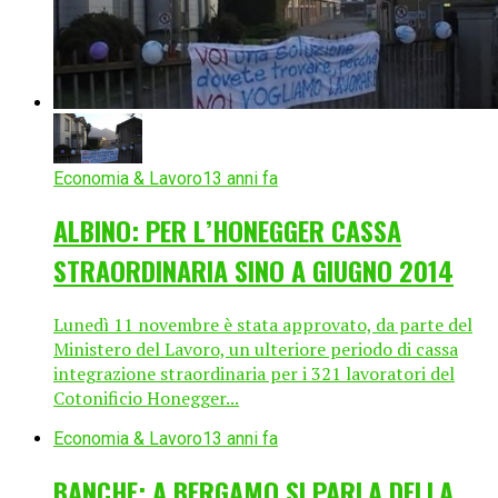
Economia & Lavoro
13 anni fa
ALBINO: PER L’HONEGGER CASSA
STRAORDINARIA SINO A GIUGNO 2014
Lunedì 11 novembre è stata approvato, da parte del
Ministero del Lavoro, un ulteriore periodo di cassa
integrazione straordinaria per i 321 lavoratori del
Cotonificio Honegger...
Economia & Lavoro
13 anni fa
BANCHE: A BERGAMO SI PARLA DELLA