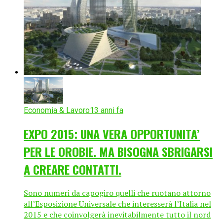
Economia & Lavoro
13 anni fa
EXPO 2015: UNA VERA OPPORTUNITA’
PER LE OROBIE. MA BISOGNA SBRIGARSI
A CREARE CONTATTI.
Sono numeri da capogiro quelli che ruotano attorno
all’Esposizione Universale che interesserà l’Italia nel
2015 e che coinvolgerà inevitabilmente tutto il nord