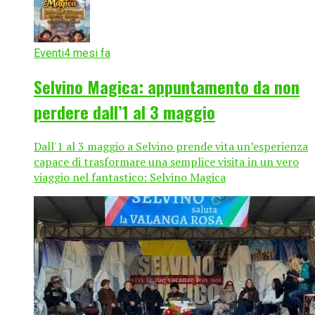
Eventi
4 mesi fa
Selvino Magica: appuntamento da non
perdere dall’1 al 3 maggio
Dall'1 al 3 maggio a Selvino prende vita un’esperienza
capace di trasformare una semplice visita in un vero
viaggio nel fantastico: Selvino Magica