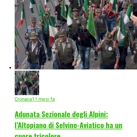
Cronaca
11 mesi fa
Adunata Sezionale degli Alpini:
l’Altopiano di Selvino-Aviatico ha un
cuore tricolore