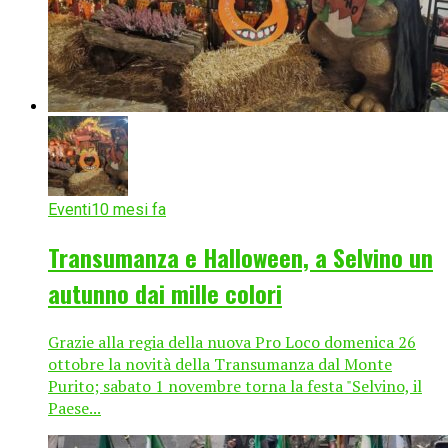
Eventi
10 mesi fa
Transumanza e Halloween, a Selvino un
autunno dai mille colori
Grazie alla regia della nuova Pro Loco domenica 26
ottobre la novità della Transumanza dal Monte
Purito; sabato 1 novembre torna la festa "Selvino, il
Paese...