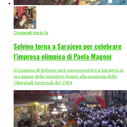
Cronaca
6 mesi fa
Selvino torna a Sarajevo per celebrare
l’impresa olimpica di Paola Magoni
Il Comune di Selvino sarà rappresentato a Sarajevo in
occasione delle iniziative legate alla memoria delle
Olimpiadi Invernali del 1984