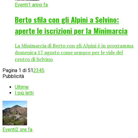
Eventi
1 anno fa
Berto sfila con gli Alpini a Selvino:
aperte le iscrizioni per la Minimarcia
La Minimarcia di Berto con gli Alpini è in programma
domenica 17 agosto come sempre per le vide del
centro di Selvino
Pagina 1 di 5
1
2
3
4
5
Pubblicità
Ultime
I più letti
Eventi
2 ore fa