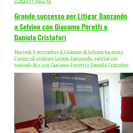
Cultura
11 mesi fa
Grande successo per Litigar Danzando
a Selvino con Giacomo Poretti e
Daniela Cristofori
Martedì 9 settembre il Comune di Selvino ha avuto
l’onore di ospitare Litigar Danzando, spettacolo
teatrale di e con Giacomo Poretti e Daniela Cristofori