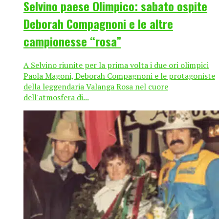
Selvino paese Olimpico: sabato ospite
Deborah Compagnoni e le altre
campionesse “rosa”
A Selvino riunite per la prima volta i due ori olimpici
Paola Magoni, Deborah Compagnoni e le protagoniste
della leggendaria Valanga Rosa nel cuore
dell'atmosfera di...