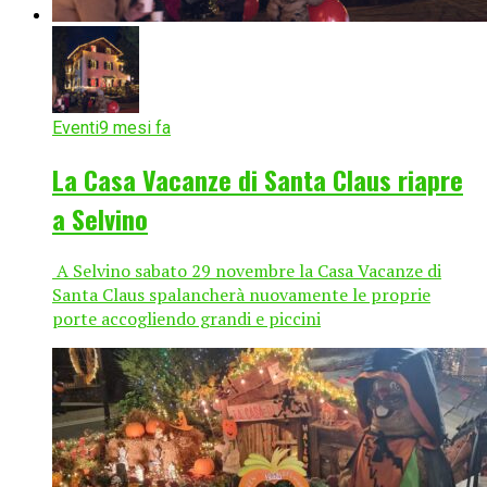
Eventi
9 mesi fa
La Casa Vacanze di Santa Claus riapre
a Selvino
A Selvino sabato 29 novembre la Casa Vacanze di
Santa Claus spalancherà nuovamente le proprie
porte accogliendo grandi e piccini