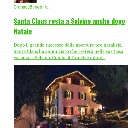
Cronaca
8 mesi fa
Santa Claus resta a Selvino anche dopo
Natale
Dopo il grande successo delle aperture pre natalizie,
Santa Claus ha annunciato che resterà nella sua Casa
vacanze a Selvino. Con lui il Grinch e infine...