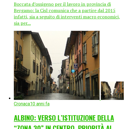
Boccata d’ossigeno per il lavoro in provincia di
Bergamo: la Cisl comunica che a partire dal 2015
infatti, sia a seguito di interventi macro economici,
sia per...
Cronaca
10 anni fa
ALBINO: VERSO L’ISTITUZIONE DELLA
“ZONA 30” IN CENTRO, PRIORITÀ AI