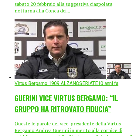
sabato 20 febbraio alla suggestiva ciaspolata
notturna alla Conca dei...
Virtus Bergamo 1909 ALZANOSERIATE
10 anni fa
GUERINI VICE VIRTUS BERGAMO: “IL
GRUPPO HA RITROVATO FIDUCIA”
Queste le parole del vice-presidente della Virtus
Bergamo Andrea Guerini in merito alla cornice di