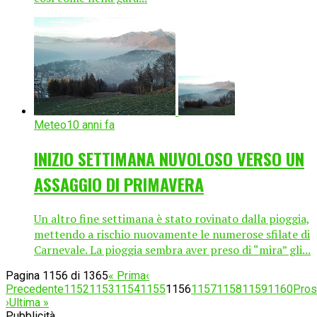
Meteo
10 anni fa
INIZIO SETTIMANA NUVOLOSO VERSO UN
ASSAGGIO DI PRIMAVERA
Un altro fine settimana è stato rovinato dalla pioggia,
mettendo a rischio nuovamente le numerose sfilate di
Carnevale. La pioggia sembra aver preso di “mira” gli...
Pagina 1156 di 1365
« Prima
‹
Precedente
1152
1153
1154
1155
1156
1157
1158
1159
1160
Pros
›
Ultima »
Pubblicità