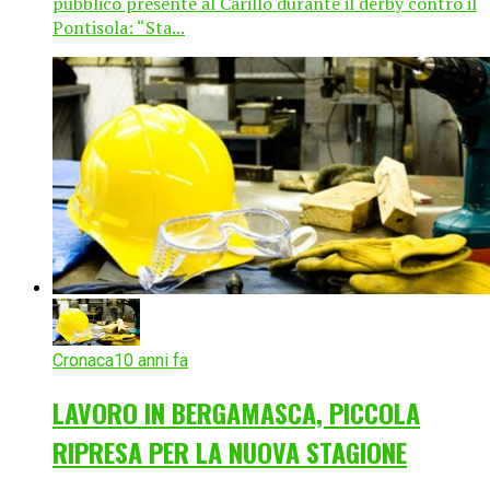
pubblico presente al Carillo durante il derby contro il
Pontisola: “Sta...
Cronaca
10 anni fa
LAVORO IN BERGAMASCA, PICCOLA
RIPRESA PER LA NUOVA STAGIONE