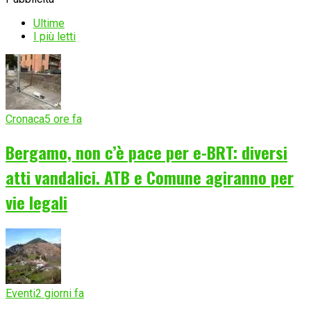
Ultime
I più letti
Cronaca
5 ore fa
Bergamo, non c’è pace per e-BRT: diversi
atti vandalici. ATB e Comune agiranno per
vie legali
Eventi
2 giorni fa