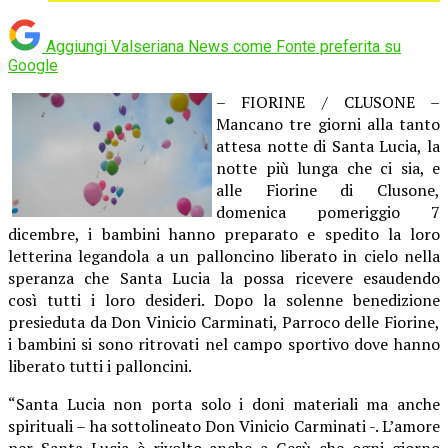
Aggiungi Valseriana News come
Fonte preferita su
Google
– FIORINE / CLUSONE –
Mancano tre giorni alla tanto
attesa notte di Santa Lucia, la
notte più lunga che ci sia, e
alle Fiorine di Clusone,
domenica pomeriggio 7
dicembre, i bambini hanno preparato e spedito la loro
letterina legandola a un palloncino liberato in cielo nella
speranza che Santa Lucia la possa ricevere esaudendo
così tutti i loro desideri. Dopo la solenne benedizione
presieduta da Don Vinicio Carminati, Parroco delle Fiorine,
i bambini si sono ritrovati nel campo sportivo dove hanno
liberato tutti i palloncini.
“Santa Lucia non porta solo i doni materiali ma anche
spirituali – ha sottolineato Don Vinicio Carminati -. L’amore
per Santa Lucia è rivolto anche a Gesù che ogni giorno