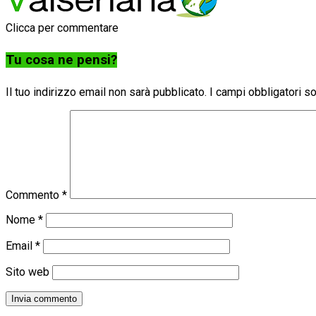
Clicca per commentare
Tu cosa ne pensi?
Il tuo indirizzo email non sarà pubblicato.
I campi obbligatori 
Commento
*
Nome
*
Email
*
Sito web