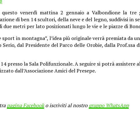
e
uesto venerdì mattina 2 gennaio a Valbondione la tre gio
zione di ben 14 scultori, della neve e del legno, suddivisi in s
di due metri per lato posizionati lungo le vie e le piazze di Bo
e sport in montagna”, l’idea più originale verrà premiata da u
 Serio, dal Presidente del Parco delle Orobie, dalla Prof.ssa d
14 presso la Sala Polifunzionale. A seguire si potrà assistere 
izzato dall’Associazione Amici del Presepe.
stra
pagina Facebook
o iscriviti al nostro
gruppo WhatsApp