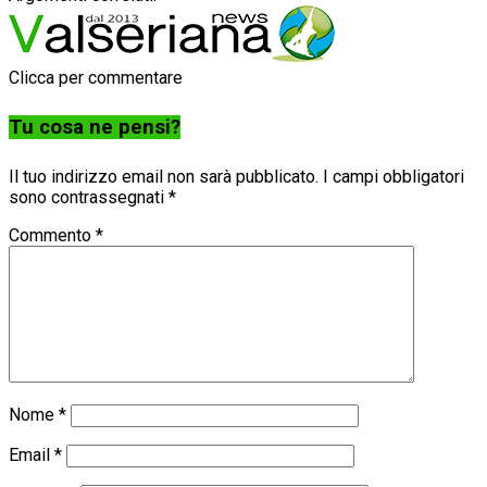
Clicca per commentare
Tu cosa ne pensi?
Il tuo indirizzo email non sarà pubblicato.
I campi obbligatori
sono contrassegnati
*
Commento
*
Nome
*
Email
*