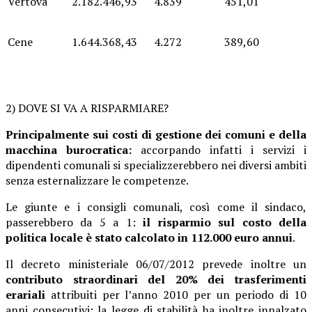
Vertova
2.182.446,93
4.839
451,01
Cene
1.644.368,43
4.272
389,60
2) DOVE SI VA A RISPARMIARE?
Principalmente sui costi di gestione dei comuni e della
macchina burocratica:
accorpando infatti i servizi i
dipendenti comunali si specializzerebbero nei diversi ambiti
senza esternalizzare le competenze.
Le giunte e i consigli comunali, così come il sindaco,
passerebbero da 5 a 1:
il risparmio sul costo della
politica locale è stato calcolato in 112.000 euro annui
.
Il decreto ministeriale 06/07/2012 prevede inoltre un
contributo straordinari del 20% dei trasferimenti
erariali
attribuiti per l’anno 2010 per un periodo di 10
anni consecutivi; la legge di stabilità ha inoltre innalzato