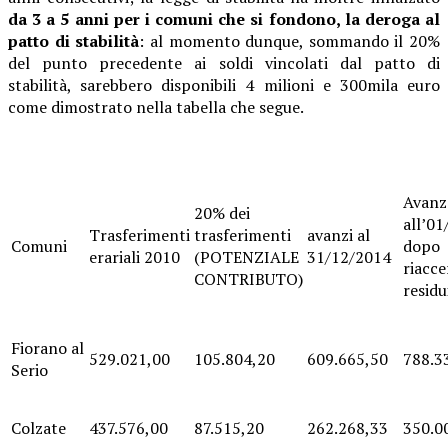
da 3 a 5 anni per i comuni che si fondono, la deroga al
patto di stabilità
: al momento dunque, sommando il 20%
del punto precedente ai soldi vincolati dal patto di
stabilità, sarebbero disponibili 4 milioni e 300mila euro
come dimostrato nella tabella che segue.
Avanz
20% dei
all’0
Trasferimenti
trasferimenti
avanzi al
Comuni
dopo
erariali 2010
(POTENZIALE
31/12/2014
riacc
CONTRIBUTO)
residu
Fiorano al
529.021,00
105.804,20
609.665,50
788.3
Serio
Colzate
437.576,00
87.515,20
262.268,33
350.0