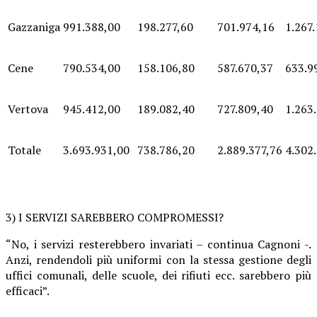
Gazzaniga
991.388,00
198.277,60
701.974,16
1.267
Cene
790.534,00
158.106,80
587.670,37
633.9
Vertova
945.412,00
189.082,40
727.809,40
1.263
Totale
3.693.931,00
738.786,20
2.889.377,76
4.302
3) I SERVIZI SAREBBERO COMPROMESSI?
“No, i servizi resterebbero invariati – continua Cagnoni -.
Anzi, rendendoli più uniformi con la stessa gestione degli
uffici comunali, delle scuole, dei rifiuti ecc. sarebbero più
efficaci”.