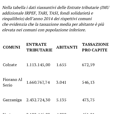
Nella tabella i dati riassuntivi delle Entrate tributarie (IMU
addizionale IRPEF, TARI, TASI, fondi solidarietà e
riequilibrio) dell’anno 2014 dei rispettivi comuni
che evidenzia che la tassazione media per abitante è più
elevata nei comuni con popolazione inferiore.
ENTRATE
TASSAZIONE
COMUNI
ABITANTI
TRIBUTARIE
PRO CAPITE
Colzate
1.113.145,00
1.655
672,59
Fiorano Al
1.660.767,74
3.041
546,13
Serio
Gazzaniga
2.432.724,30
5.135
473,75