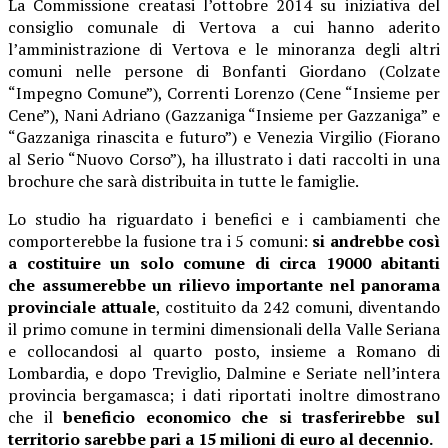
La Commissione creatasi l’ottobre 2014 su iniziativa del
consiglio comunale di Vertova a cui hanno aderito
l’amministrazione di Vertova e le minoranza degli altri
comuni nelle persone di Bonfanti Giordano (Colzate
“Impegno Comune”), Correnti Lorenzo (Cene “Insieme per
Cene”), Nani Adriano (Gazzaniga “Insieme per Gazzaniga” e
“Gazzaniga rinascita e futuro”) e Venezia Virgilio (Fiorano
al Serio “Nuovo Corso”), ha illustrato i dati raccolti in una
brochure che sarà distribuita in tutte le famiglie.
Lo studio ha riguardato i benefici e i cambiamenti che
comporterebbe la fusione tra i 5 comuni:
si andrebbe così
a costituire un solo comune di circa 19000 abitanti
che assumerebbe un rilievo importante nel panorama
provinciale attuale
, costituito da 242 comuni, diventando
il primo comune in termini dimensionali della Valle Seriana
e collocandosi al quarto posto, insieme a Romano di
Lombardia, e dopo Treviglio, Dalmine e Seriate nell’intera
provincia bergamasca;
i dati riportati inoltre dimostrano
che il
beneficio economico che si trasferirebbe sul
territorio sarebbe pari a 15 milioni di euro al decennio.