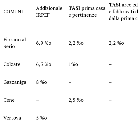
TASI
aree edi
Addizionale
TASI
prima casa
COMUNI
e fabbricati d
IRPEF
e pertinenze
dalla prima 
Fiorano al
6,9 %o
2,2 %o
2,2 %o
Serio
Colzate
6,5 %o
1%o
–
Gazzaniga
8 %o
–
–
Cene
–
2,5 %o
–
Vertova
5 %o
–
–