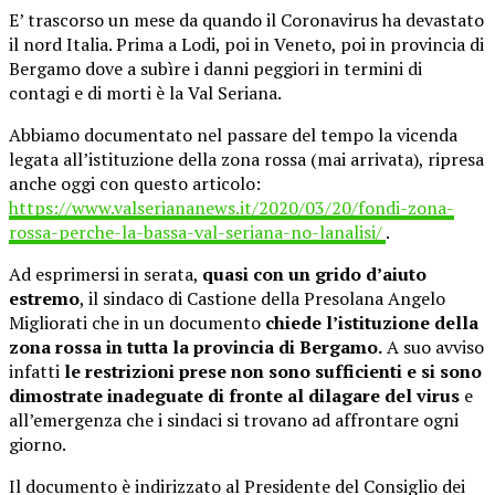
E’ trascorso un mese da quando il Coronavirus ha devastato
il nord Italia. Prima a Lodi, poi in Veneto, poi in provincia di
Bergamo dove a subìre i danni peggiori in termini di
contagi e di morti è la Val Seriana.
Abbiamo documentato nel passare del tempo la vicenda
legata all’istituzione della zona rossa (mai arrivata), ripresa
anche oggi con questo articolo:
https://www.valseriananews.it/2020/03/20/fondi-zona-
rossa-perche-la-bassa-val-seriana-no-lanalisi/
.
Ad esprimersi in serata,
quasi con un grido d’aiuto
estremo
, il sindaco di Castione della Presolana Angelo
Migliorati che in un documento
chiede l’istituzione della
zona rossa in tutta la provincia di Bergamo.
A suo avviso
infatti
le restrizioni prese non sono sufficienti e si sono
dimostrate inadeguate di fronte al dilagare del virus
e
all’emergenza che i sindaci si trovano ad affrontare ogni
giorno.
Il documento è indirizzato al Presidente del Consiglio dei