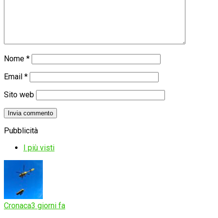
Nome
*
Email
*
Sito web
Pubblicità
I più visti
Cronaca
3 giorni fa