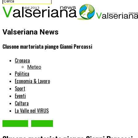
Valseriana News
Clusone martoriata piange Gianni Percassi
Cronaca
Meteo
Politica
Economia & Lavoro
Sport
Eventi
Cultura
La Valle nel VIRUS
CLUSONE
Cronaca