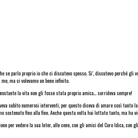
che se parlo proprio io che ci discutevo spesso. Si’, discutevo perché gli 
n me, ma ci volevamo un bene infinito.
nonostante la vita non gli fosse stata proprio amica… sorrideva sempre!
aveva subìto numerosi interventi, per questo diceva di amare così tanto l
o sostenuto fino alla fine. Anche questa volta hai lottato tanto, ma ha vin
one per vedere la sua Inter, alle cene, con gli amici del Coro Idica, con gl