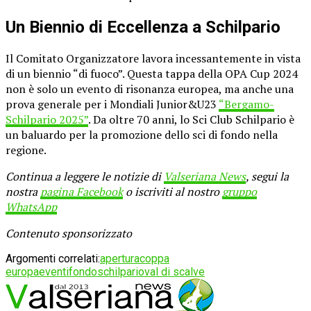
Un Biennio di Eccellenza a Schilpario
Il Comitato Organizzatore lavora incessantemente in vista
di un biennio “di fuoco”. Questa tappa della OPA Cup 2024
non è solo un evento di risonanza europea, ma anche una
prova generale per i Mondiali Junior&U23
“Bergamo-
Schilpario 2025”
. Da oltre 70 anni, lo Sci Club Schilpario è
un baluardo per la promozione dello sci di fondo nella
regione.
Continua a leggere le notizie di
Valseriana News
, segui la
nostra
pagina Facebook
o iscriviti al nostro
gruppo
WhatsApp
Contenuto sponsorizzato
Argomenti correlati:
apertura
coppa
europa
eventi
fondo
schilpario
val di scalve