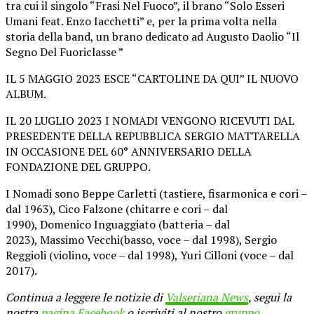
tra cui il singolo “Frasi Nel Fuoco”, il brano “Solo Esseri
Umani feat. Enzo Iacchetti” e, per la prima volta nella
storia della band, un brano dedicato ad Augusto Daolio “Il
Segno Del Fuoriclasse ”
IL 5 MAGGIO 2023 ESCE “CARTOLINE DA QUI” IL NUOVO
ALBUM.
IL 20 LUGLIO 2023 I NOMADI VENGONO RICEVUTI DAL
PRESEDENTE DELLA REPUBBLICA SERGIO MATTARELLA
IN OCCASIONE DEL 60° ANNIVERSARIO DELLA
FONDAZIONE DEL GRUPPO.
I Nomadi sono Beppe Carletti (tastiere, fisarmonica e cori –
dal 1963), Cico Falzone (chitarre e cori – dal
1990), Domenico Inguaggiato (batteria – dal
2023), Massimo Vecchi(basso, voce – dal 1998), Sergio
Reggioli (violino, voce – dal 1998), Yuri Cilloni (voce – dal
2017).
Continua a leggere le notizie di
Valseriana News
, segui la
nostra
pagina Facebook
o iscriviti al nostro
gruppo