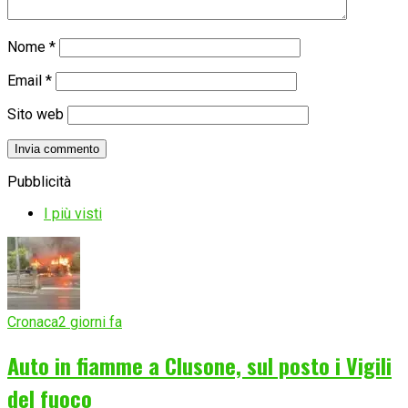
Nome
*
Email
*
Sito web
Pubblicità
I più visti
Cronaca
2 giorni fa
Auto in fiamme a Clusone, sul posto i Vigili
del fuoco