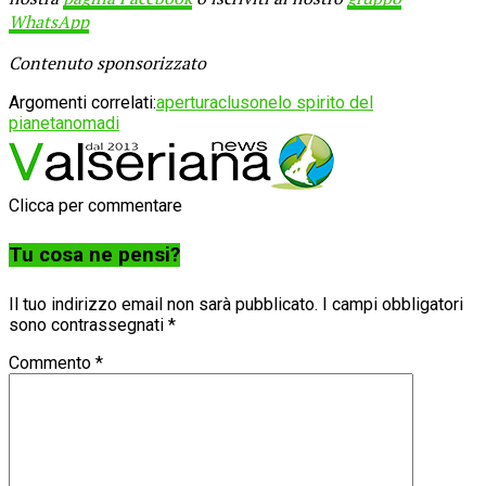
WhatsApp
Contenuto sponsorizzato
Argomenti correlati:
apertura
clusone
lo spirito del
pianeta
nomadi
Clicca per commentare
Tu cosa ne pensi?
Il tuo indirizzo email non sarà pubblicato.
I campi obbligatori
sono contrassegnati
*
Commento
*