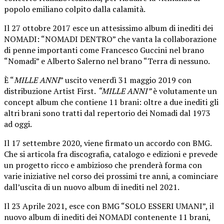
popolo emiliano colpito dalla calamità.
Il 27 ottobre 2017 esce un attesissimo album di inediti dei
NOMADI: “NOMADI DENTRO” che vanta la collaborazione
di penne importanti come Francesco Guccini nel brano
“Nomadi” e Alberto Salerno nel brano “Terra di nessuno.
È “
MILLE ANNI
” uscito venerdì 31 maggio 2019 con
distribuzione Artist First.
“MILLE ANNI”
è volutamente un
concept album che contiene 11 brani: oltre a due inediti gli
altri brani sono tratti dal repertorio dei Nomadi dal 1973
ad oggi.
Il 17 settembre 2020, viene firmato un accordo con BMG.
Che si articola fra discografia, catalogo e edizioni e prevede
un progetto ricco e ambizioso che prenderà forma con
varie iniziative nel corso dei prossimi tre anni, a cominciare
dall’uscita di un nuovo album di inediti nel 2021.
Il 23 Aprile 2021, esce con BMG “SOLO ESSERI UMANI”, il
nuovo album di inediti dei NOMADI contenente 11 brani,