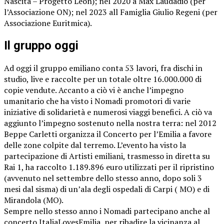
Nascita – Progetto Leon); nel 2020 a Max Laudadio (per
l’Associazione ON); nel 2023 all Famiglia Giulio Regeni (per
Associazione Euritmica).
Il gruppo oggi
Ad oggi il gruppo emiliano conta 53 lavori, fra dischi in
studio, live e raccolte per un totale oltre 16.000.000 di
copie vendute. Accanto a ciò vi è anche l’impegno
umanitario che ha visto i Nomadi promotori di varie
iniziative di solidarietà e numerosi viaggi benefici. A ciò va
aggiunto l’impegno sostenuto nella nostra terra: nel 2012
Beppe Carletti organizza il Concerto per l’Emilia a favore
delle zone colpite dal terremo. L’evento ha visto la
partecipazione di Artisti emiliani, trasmesso in diretta su
Rai 1, ha raccolto 1.189.896 euro utilizzati per il ripristino
(avvenuto nel settembre dello stesso anno, dopo soli 3
mesi dal sisma) di un’ala degli ospedali di Carpi ( MO) e di
Mirandola (MO).
Sempre nello stesso anno i Nomadi partecipano anche al
concerto ItaliaLovesEmilia, per ribadire la vicinanza al