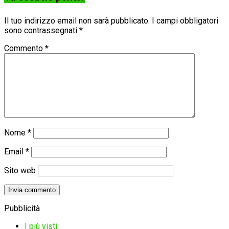
Il tuo indirizzo email non sarà pubblicato.
I campi obbligatori
sono contrassegnati
*
Commento
*
Nome
*
Email
*
Sito web
Pubblicità
I più visti