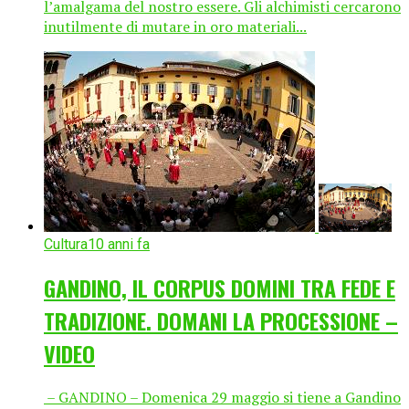
l’amalgama del nostro essere. Gli alchimisti cercarono
inutilmente di mutare in oro materiali...
Cultura
10 anni fa
GANDINO, IL CORPUS DOMINI TRA FEDE E
TRADIZIONE. DOMANI LA PROCESSIONE –
VIDEO
– GANDINO – Domenica 29 maggio si tiene a Gandino