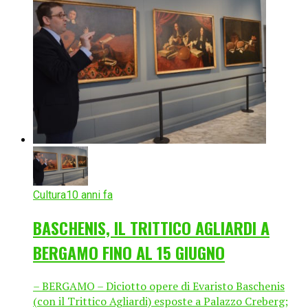
Cultura
10 anni fa
BASCHENIS, IL TRITTICO AGLIARDI A
BERGAMO FINO AL 15 GIUGNO
– BERGAMO – Diciotto opere di Evaristo Baschenis
(con il Trittico Agliardi) esposte a Palazzo Creberg;