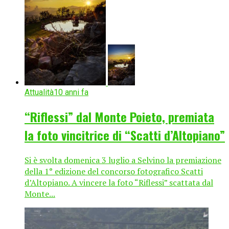
Attualità
10 anni fa
“Riflessi” dal Monte Poieto, premiata
la foto vincitrice di “Scatti d’Altopiano”
Si è svolta domenica 3 luglio a Selvino la premiazione
della 1° edizione del concorso fotografico Scatti
d’Altopiano. A vincere la foto “Riflessi” scattata dal
Monte...