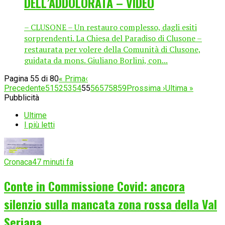
DELL’ADDOLORATA – VIDEO
– CLUSONE – Un restauro complesso, dagli esiti
sorprendenti. La Chiesa del Paradiso di Clusone –
restaurata per volere della Comunità di Clusone,
guidata da mons. Giuliano Borlini, con...
Pagina 55 di 80
« Prima
‹
Precedente
51
52
53
54
55
56
57
58
59
Prossima ›
Ultima »
Pubblicità
Ultime
I più letti
Cronaca
47 minuti fa
Conte in Commissione Covid: ancora
silenzio sulla mancata zona rossa della Val
Seriana