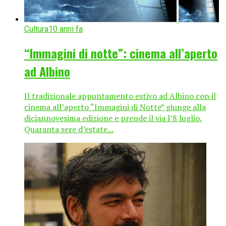
Cultura
10 anni fa
“Immagini di notte”: cinema all’aperto
ad Albino
Il tradizionale appuntamento estivo ad Albino con il
cinema all’aperto “Immagini di Notte” giunge alla
diciannovesima edizione e prende il via l’8 luglio.
Quaranta sere d’estate...