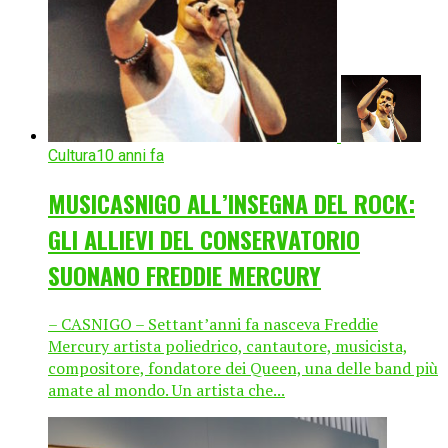
Cultura
10 anni fa
MUSICASNIGO ALL’INSEGNA DEL ROCK:
GLI ALLIEVI DEL CONSERVATORIO
SUONANO FREDDIE MERCURY
– CASNIGO – Settant’anni fa nasceva Freddie
Mercury artista poliedrico, cantautore, musicista,
compositore, fondatore dei Queen, una delle band più
amate al mondo. Un artista che...