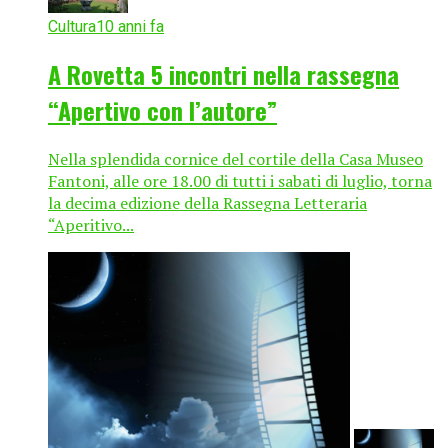
Cultura
10 anni fa
A Rovetta 5 incontri nella rassegna
“Apertivo con l’autore”
Nella splendida cornice del cortile della Casa Museo
Fantoni, alle ore 18.00 di tutti i sabati di luglio, torna
la decima edizione della Rassegna Letteraria
“Aperitivo...