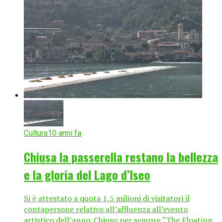
Cultura
10 anni fa
Chiusa la passerella restano la bellezza
e la gloria del Lago d’Iseo
Si è attestato a quota 1,5 milioni di visitatori il
contapersone relativo all’affluenza all’evento
artistico dell’anno. Chiuso per sempre “The Floating