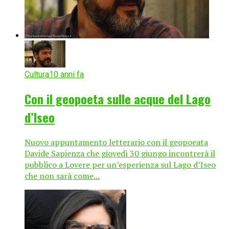
Cultura
10 anni fa
Con il geopoeta sulle acque del Lago
d’Iseo
Nuovo appuntamento letterario con il geopoeata
Davide Sapienza che giovedì 30 giungo incontrerà il
pubblico a Lovere per un’esperienza sul Lago d’Iseo
che non sarà come...