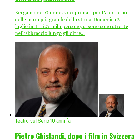
Bergamo nel Guinness dei primati per l’abbraccio
delle mura più grande della storia. Domenica 3
luglio in 11.507 mila persone, si sono sono strette
nell’abbraccio lungo gli oltre...
Teatro sul Serio
10 anni fa
Pietro Ghislandi, dopo i film in Svizzera