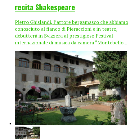
recita Shakespeare
Pietro Ghislandi, l’attore bergamasco che abbiamo
conosciuto al fianco di Pieraccioni e in teatro,
debutterà in Svizzera al prestigioso Festival
internazionale di musica da camera “Montebello...