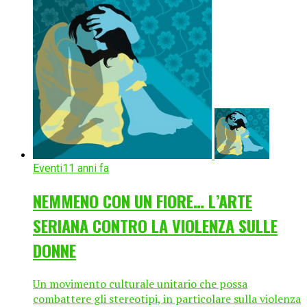
Eventi
11 anni fa
NEMMENO CON UN FIORE… L’ARTE
SERIANA CONTRO LA VIOLENZA SULLE
DONNE
Un movimento culturale unitario che possa
combattere gli stereotipi, in particolare sulla violenza