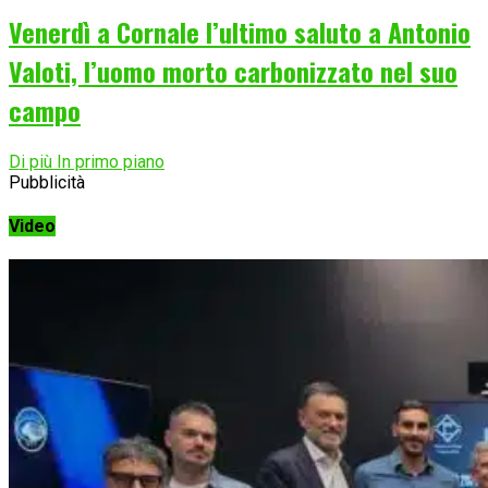
Venerdì a Cornale l’ultimo saluto a Antonio
Valoti, l’uomo morto carbonizzato nel suo
campo
Di più In primo piano
Pubblicità
Video