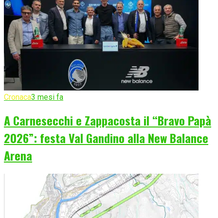
Cronaca
3 mesi fa
A Carnesecchi e Zappacosta il “Bravo Papà
2026”: festa Val Gandino alla New Balance
Arena