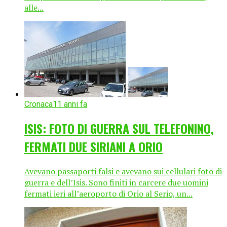
alle...
Cronaca
11 anni fa
ISIS: FOTO DI GUERRA SUL TELEFONINO,
FERMATI DUE SIRIANI A ORIO
Avevano passaporti falsi e avevano sui cellulari foto di
guerra e dell’Isis. Sono finiti in carcere due uomini
fermati ieri all’aeroporto di Orio al Serio, un...