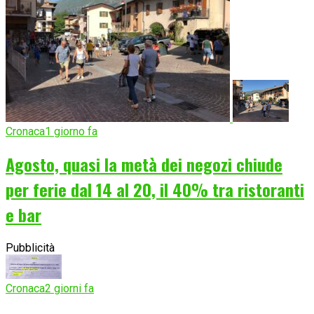
Cronaca
1 giorno fa
Agosto, quasi la metà dei negozi chiude
per ferie dal 14 al 20, il 40% tra ristoranti
e bar
Pubblicità
Cronaca
2 giorni fa