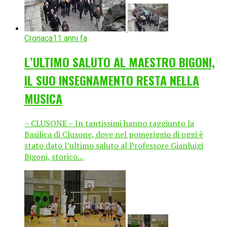
Cronaca
11 anni fa
L’ULTIMO SALUTO AL MAESTRO BIGONI,
IL SUO INSEGNAMENTO RESTA NELLA
MUSICA
– CLUSONE – In tantissimi hanno raggiunto la
Basilica di Clusone, dove nel pomeriggio di oggi è
stato dato l’ultimo saluto al Professore Gianluigi
Bigoni, storico...