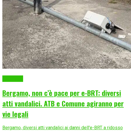
Cronaca
Bergamo, non c’è pace per e-BRT: diversi
atti vandalici. ATB e Comune agiranno per
vie legali
Bergamo, diversi atti vandalici ai danni dell'e-BRT a ridosso