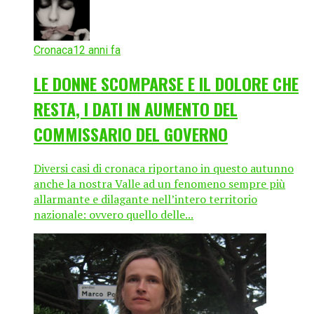
Cronaca
12 anni fa
LE DONNE SCOMPARSE E IL DOLORE CHE
RESTA, I DATI IN AUMENTO DEL
COMMISSARIO DEL GOVERNO
Diversi casi di cronaca riportano in questo autunno
anche la nostra Valle ad un fenomeno sempre più
allarmante e dilagante nell’intero territorio
nazionale: ovvero quello delle...