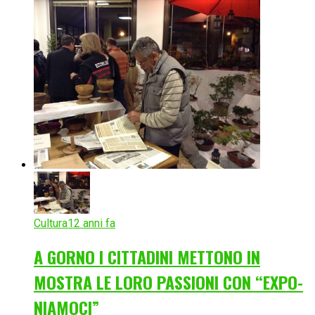
Cultura
12 anni fa
A GORNO I CITTADINI METTONO IN
MOSTRA LE LORO PASSIONI CON “EXPO-
NIAMOCI”