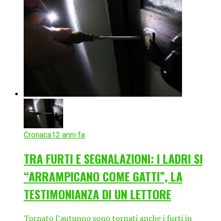
Cronaca
12 anni fa
TRA FURTI E SEGNALAZIONI: I LADRI SI
“ARRAMPICANO COME GATTI”, LA
TESTIMONIANZA DI UN LETTORE
Tornato l’autunno sono tornati anche i furti in