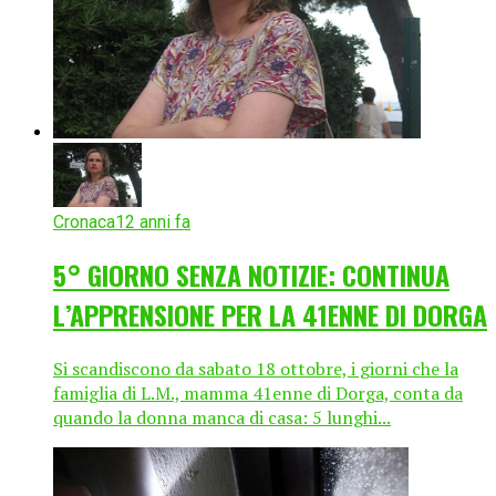
Cronaca
12 anni fa
5° GIORNO SENZA NOTIZIE: CONTINUA
L’APPRENSIONE PER LA 41ENNE DI DORGA
Si scandiscono da sabato 18 ottobre, i giorni che la
famiglia di L.M., mamma 41enne di Dorga, conta da
quando la donna manca di casa: 5 lunghi...