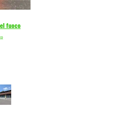
del fuoco
co