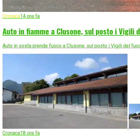
Cronaca
14 ore fa
Auto in fiamme a Clusone, sul posto i Vigili 
Auto in sosta prende fuoco a Clusone, sul posto i Vigili del fuo
Cronaca
18 ore fa