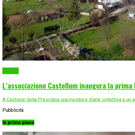
Eventi
L’associazione Castellum inaugura la prima 
A Castione della Presolana una mostra e d'arte collettiva e un a
Pubblicità
In primo piano