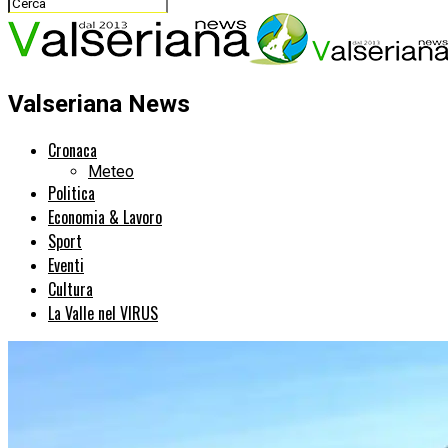
Valseriana News
Cronaca
Meteo
Politica
Economia & Lavoro
Sport
Eventi
Cultura
La Valle nel VIRUS