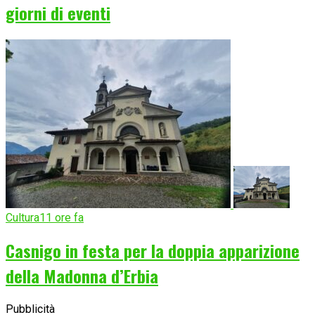
giorni di eventi
Cultura
11 ore fa
Casnigo in festa per la doppia apparizione
della Madonna d’Erbia
Pubblicità