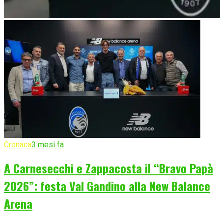
Cronaca
3 mesi fa
A Carnesecchi e Zappacosta il “Bravo Papà
2026”: festa Val Gandino alla New Balance
Arena