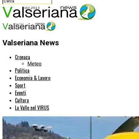
Valseriana News
Cronaca
Meteo
Politica
Economia & Lavoro
Sport
Eventi
Cultura
La Valle nel VIRUS