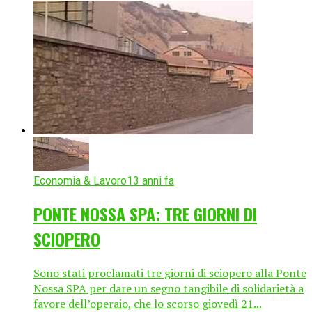
Economia & Lavoro
13 anni fa
PONTE NOSSA SPA: TRE GIORNI DI
SCIOPERO
Sono stati proclamati tre giorni di sciopero alla Ponte
Nossa SPA per dare un segno tangibile di solidarietà a
favore dell’operaio, che lo scorso giovedì 21...