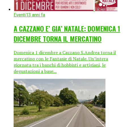
Eventi
13 anni fa
A CAZZANO E’ GIA’ NATALE: DOMENICA 1
DICEMBRE TORNA IL MERCATINO
Domenica 1 dicembre a Cazzano S.Andrea torna il
mercatino con le Fantasie di Natale. Un’intera
giornata tra i banchi di hobbisti e artigiani, le
degustazioni a base...