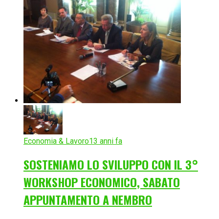
Economia & Lavoro
13 anni fa
SOSTENIAMO LO SVILUPPO CON IL 3°
WORKSHOP ECONOMICO, SABATO
APPUNTAMENTO A NEMBRO