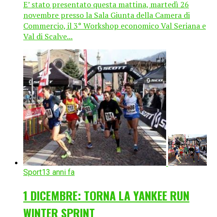
E’ stato presentato questa mattina, martedì 26
novembre presso la Sala Giunta della Camera di
Commercio, il 3° Workshop economico Val Seriana e
Val di Scalve...
Sport
13 anni fa
1 DICEMBRE: TORNA LA YANKEE RUN
WINTER SPRINT