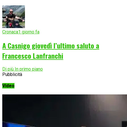
Cronaca
1 giorno fa
A Casnigo giovedì l’ultimo saluto a
Francesco Lanfranchi
Di più In primo piano
Pubblicità
Video