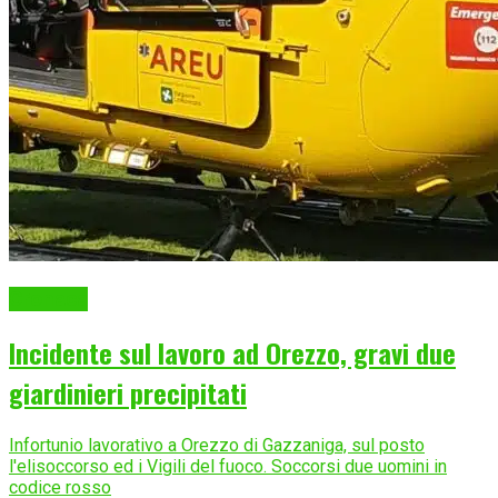
Cronaca
Incidente sul lavoro ad Orezzo, gravi due
giardinieri precipitati
Infortunio lavorativo a Orezzo di Gazzaniga, sul posto
l'elisoccorso ed i Vigili del fuoco. Soccorsi due uomini in
codice rosso