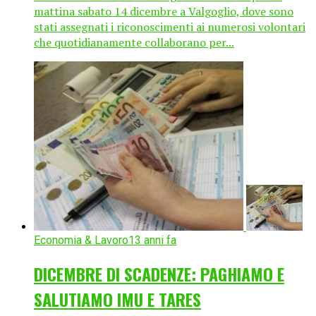
mattina sabato 14 dicembre a Valgoglio, dove sono
stati assegnati i riconoscimenti ai numerosi volontari
che quotidianamente collaborano per...
Economia & Lavoro
13 anni fa
DICEMBRE DI SCADENZE: PAGHIAMO E
SALUTIAMO IMU E TARES