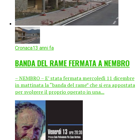
Cronaca
13 anni fa
BANDA DEL RAME FERMATA A NEMBRO
– NEMBRO – E’ stata fermata mercoledì 11 dicembre
in mattinata la “banda del rame” che si era appostata
per svolgere il proprio operato in una...