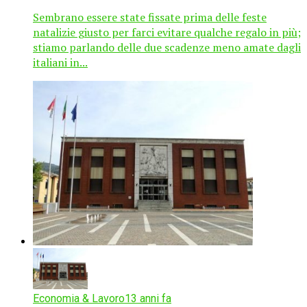
Sembrano essere state fissate prima delle feste
natalizie giusto per farci evitare qualche regalo in più;
stiamo parlando delle due scadenze meno amate dagli
italiani in...
Economia & Lavoro
13 anni fa