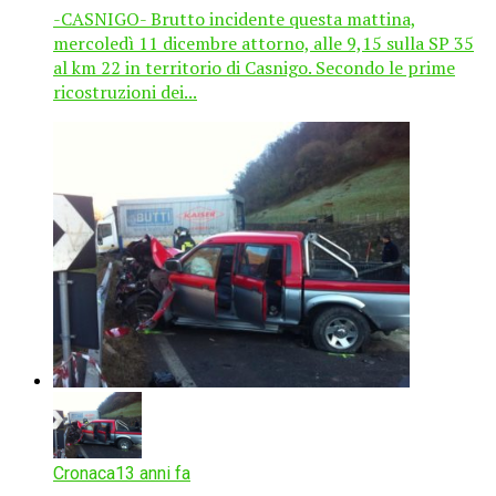
-CASNIGO- Brutto incidente questa mattina,
mercoledì 11 dicembre attorno, alle 9,15 sulla SP 35
al km 22 in territorio di Casnigo. Secondo le prime
ricostruzioni dei...
Cronaca
13 anni fa