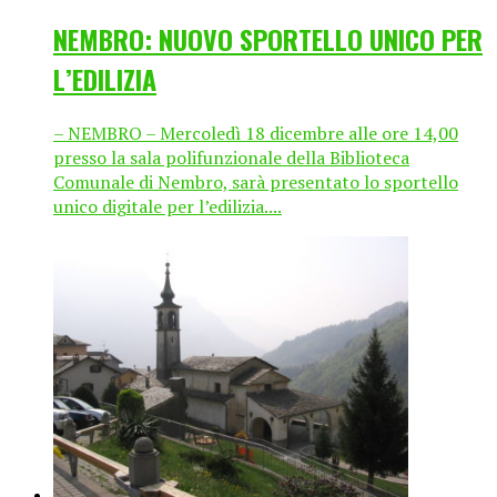
NEMBRO: NUOVO SPORTELLO UNICO PER
L’EDILIZIA
– NEMBRO – Mercoledì 18 dicembre alle ore 14,00
presso la sala polifunzionale della Biblioteca
Comunale di Nembro, sarà presentato lo sportello
unico digitale per l’edilizia....