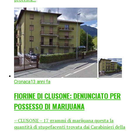
Cronaca
13 anni fa
FIORINE DI CLUSONE: DENUNCIATO PER
POSSESSO DI MARIJUANA
– CLUSONE – 17 grammi di marijuana questa la
quantità di stupefacenti trovata dai Carabinieri della