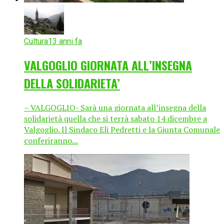
Cultura
13 anni fa
VALGOGLIO GIORNATA ALL’INSEGNA
DELLA SOLIDARIETA’
– VALGOGLIO- Sarà una giornata all’insegna della
solidarietà quella che si terrà sabato 14 dicembre a
Valgoglio. Il Sindaco Eli Pedretti e la Giunta Comunale
conferiranno...