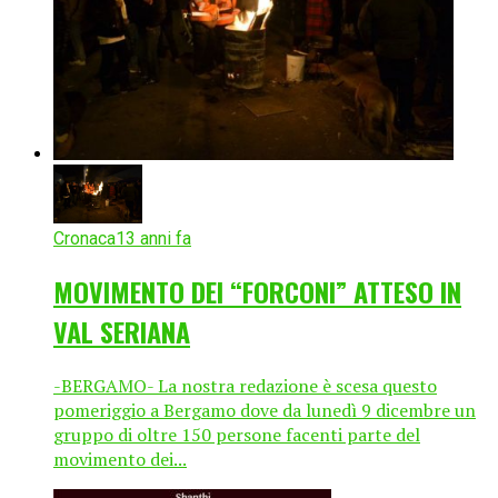
Cronaca
13 anni fa
MOVIMENTO DEI “FORCONI” ATTESO IN
VAL SERIANA
-BERGAMO- La nostra redazione è scesa questo
pomeriggio a Bergamo dove da lunedì 9 dicembre un
gruppo di oltre 150 persone facenti parte del
movimento dei...