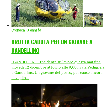
Cronaca
13 anni fa
BRUTTA CADUTA PER UN GIOVANE A
GANDELLINO
-GANDELLINO- Incidente su lavoro questa mattina
giovedì 12 dicembre attorno alle 9,00 in via Pedignela
a Gandellino. Un giovane del posto, per cause ancora
al vaglio...