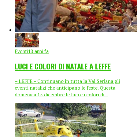
Eventi
13 anni fa
LUCI E COLORI DI NATALE A LEFFE
– LEFFE – Continuano in tutta la Val Seriana gli
eventi natalizi che anticipano le feste. Questa
domenica 15 dicembre le luci e i colori di...