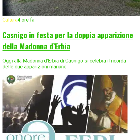
Cultura
4 ore fa
Casnigo in festa per la doppia apparizione
della Madonna d’Erbia
Oggi alla Madonna d'Erbia di Casnigo si celebra il ricorda
delle due apparizioni mariane