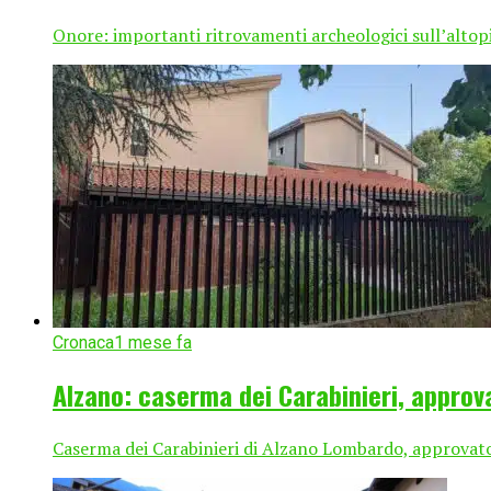
Onore: importanti ritrovamenti archeologici sull’altopia
Cronaca
1 mese fa
Alzano: caserma dei Carabinieri, approv
Caserma dei Carabinieri di Alzano Lombardo, approvato i