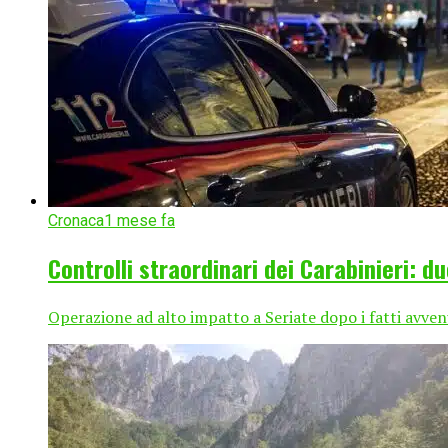
Cronaca
1 mese fa
Controlli straordinari dei Carabinieri: d
Operazione ad alto impatto a Seriate dopo i fatti avven