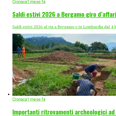
Cronaca
1 mese fa
Saldi estivi 2026 a Bergamo giro d’affari
Saldi estivi 2026 al via a Bergamo e in Lombardia dal 4 l
Cronaca
1 mese fa
Importanti ritrovamenti archeologici ad