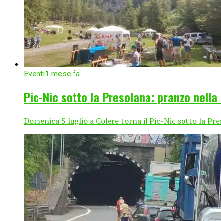
Eventi
1 mese fa
Pic-Nic sotto la Presolana: pranzo nella
Domenica 5 luglio a Colere torna il Pic-Nic sotto la Pres