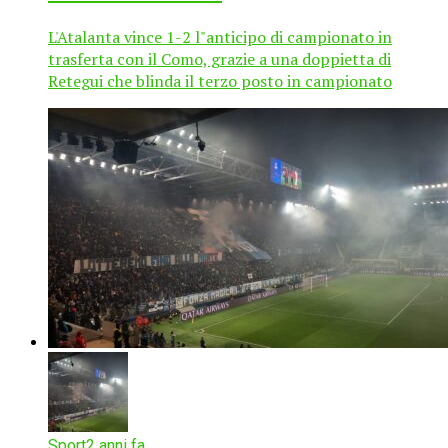
L'Atalanta vince 1-2 l"anticipo di campionato in
trasferta con il Como, grazie a una doppietta di
Retegui che blinda il terzo posto in campionato
Sport
2 anni fa