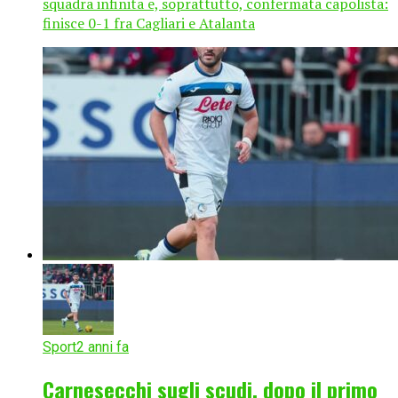
squadra infinita e, soprattutto, confermata capolista:
finisce 0-1 fra Cagliari e Atalanta
Sport
2 anni fa
Carnesecchi sugli scudi, dopo il primo