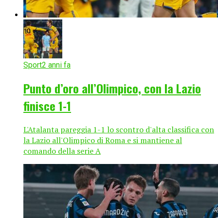
Sport
2 anni fa
Punto d’oro all’Olimpico, con la Lazio
finisce 1-1
L'Atalanta pareggia 1-1 lo scontro d'alta classifica con
la Lazio all'Olimpico di Roma e si mantiene al
comando della serie A