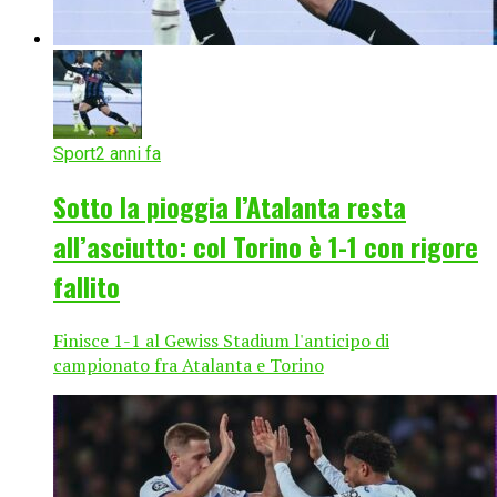
Sport
2 anni fa
Sotto la pioggia l’Atalanta resta
all’asciutto: col Torino è 1-1 con rigore
fallito
Finisce 1-1 al Gewiss Stadium l'anticipo di
campionato fra Atalanta e Torino