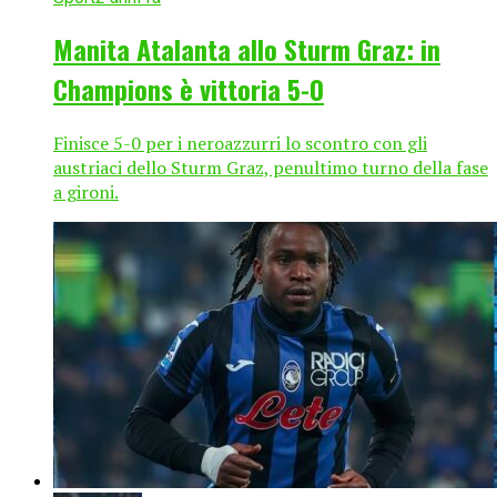
Manita Atalanta allo Sturm Graz: in
Champions è vittoria 5-0
Finisce 5-0 per i neroazzurri lo scontro con gli
austriaci dello Sturm Graz, penultimo turno della fase
a gironi.