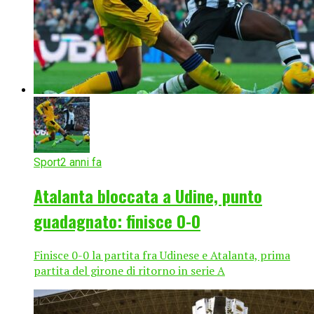
Sport
2 anni fa
Atalanta bloccata a Udine, punto
guadagnato: finisce 0-0
Finisce 0-0 la partita fra Udinese e Atalanta, prima
partita del girone di ritorno in serie A