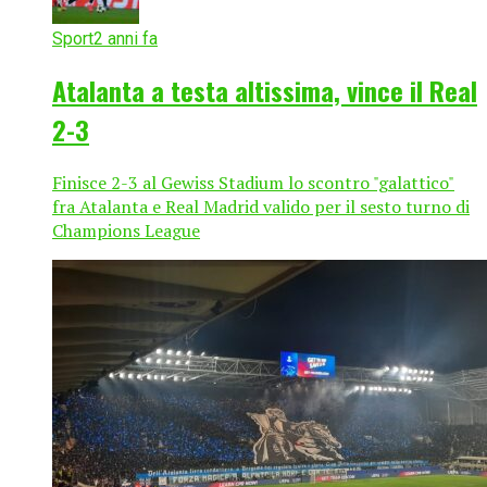
Sport
2 anni fa
Atalanta a testa altissima, vince il Real
2-3
Finisce 2-3 al Gewiss Stadium lo scontro "galattico"
fra Atalanta e Real Madrid valido per il sesto turno di
Champions League