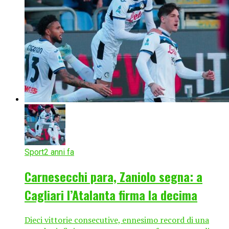
Sport
2 anni fa
Carnesecchi para, Zaniolo segna: a
Cagliari l’Atalanta firma la decima
Dieci vittorie consecutive, ennesimo record di una