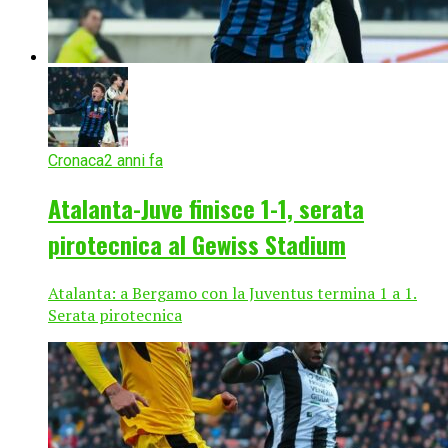
Cronaca
2 anni fa
Atalanta-Juve finisce 1-1, serata
pirotecnica al Gewiss Stadium
Atalanta: a Bergamo con la Juventus termina 1 a 1.
Serata pirotecnica