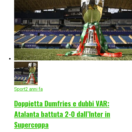
Sport
2 anni fa
Doppietta Dumfries e dubbi VAR:
Atalanta battuta 2-0 dall’Inter in
Supercoppa