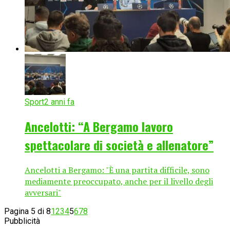
Sport
2 anni fa
Ancelotti: “A Bergamo lavoro
spettacolare di società e allenatore”
Ancelotti a Bergamo: "È una partita difficile, sono
mediamente preoccupato, anche per il livello degli
avversari"
Pagina 5 di 8
1
2
3
4
5
6
7
8
Pubblicità