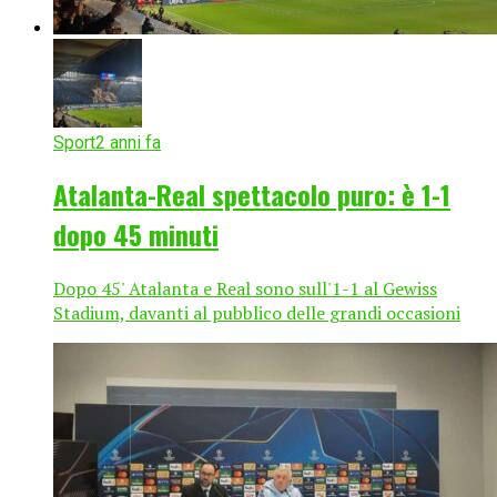
Sport
2 anni fa
Atalanta-Real spettacolo puro: è 1-1
dopo 45 minuti
Dopo 45' Atalanta e Real sono sull'1-1 al Gewiss
Stadium, davanti al pubblico delle grandi occasioni