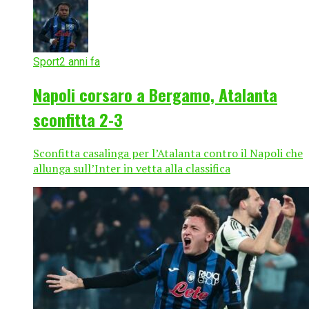
Sport
2 anni fa
Napoli corsaro a Bergamo, Atalanta
sconfitta 2-3
Sconfitta casalinga per l’Atalanta contro il Napoli che
allunga sull’Inter in vetta alla classifica