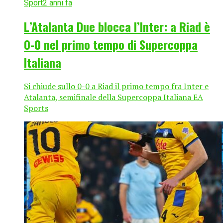
Sport
2 anni fa
L’Atalanta Due blocca l’Inter: a Riad è
0-0 nel primo tempo di Supercoppa
Italiana
Si chiude sullo 0-0 a Riad il primo tempo fra Inter e
Atalanta, semifinale della Supercoppa Italiana EA
Sports