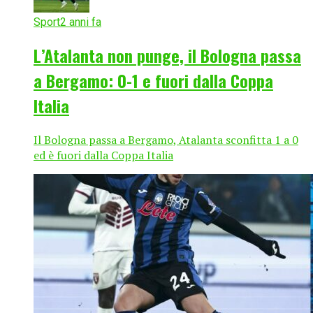
Sport
2 anni fa
L’Atalanta non punge, il Bologna passa
a Bergamo: 0-1 e fuori dalla Coppa
Italia
Il Bologna passa a Bergamo, Atalanta sconfitta 1 a 0
ed è fuori dalla Coppa Italia