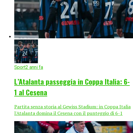
Sport
2 anni fa
L’Atalanta passeggia in Coppa Italia: 6-
1 al Cesena
Partita senza storia al Gewiss Stadium: in Coppa Italia
l'Atalanta domina il Cesena con il punteggio di 6-1