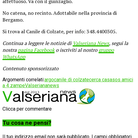
affettuoso. Va con il guinzaglio.
No catena, no recinto. Adottabile nella provincia di
Bergamo.
Si trova al Canile di Colzate, per info: 348.4400305.
Continua a leggere le notizie di
Valseriana News
, segui la
nostra
pagina Facebook
o iscriviti al nostro
gruppo
WhatsApp
Contenuto sponsorizzato
Argomenti correlati:
argo
canile di colzate
cerca casa
sos amici
a 4 zampe
Valseriananews
Clicca per commentare
Tu cosa ne pensi?
Il tuo indirizzo email non sarà pubblicato.
I campi obbligatori