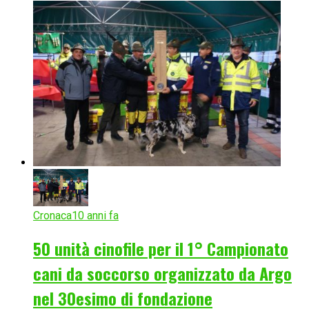
Cronaca
10 anni fa
50 unità cinofile per il 1° Campionato
cani da soccorso organizzato da Argo
nel 30esimo di fondazione