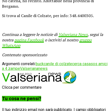
No catena, no recinto. Adottabile nella provincia di
Bergamo.
Si trova al Canile di Colzate, per info: 348.4400305.
Continua a leggere le notizie di
Valseriana News
, segui la
nostra
pagina Facebook
o iscriviti al nostro
gruppo
WhatsApp
Contenuto sponsorizzato
Argomenti correlati:
buck
canile di colzate
cerca casa
sos amici
a 4 zampe
Valseriananews
Clicca per commentare
Tu cosa ne pensi?
Il tuo indirizzo email non sarà pubblicato.
I campi obbligatori