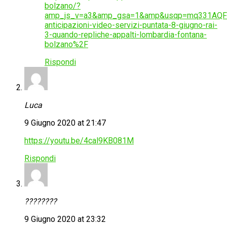
bolzano/?
amp_js_v=a3&amp_gsa=1&amp&usqp=mq331AQFK
anticipazioni-video-servizi-puntata-8-giugno-rai-
3-quando-repliche-appalti-lombardia-fontana-
bolzano%2F
Rispondi
Luca
9 Giugno 2020 at 21:47
https://youtu.be/4cal9KB081M
Rispondi
????????
9 Giugno 2020 at 23:32