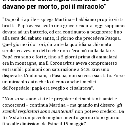
davano per morto, poi il miracolo”
“Dopo il 5 aprile – spiega Martina – l’abbiamo proprio vista
brutta. Papà aveva avuto una grave ricaduta, oggi sappiamo
dovuta ad un batterio, ed era continuato a peggiorare fino
alla sera del sabato santo, il giorno che precedeva Pasqua.
Quel giorno i dottori, durante la quotidiana chiamata
serale, ci avevano detto che non c’era più nulla da fare.
Papà era sano e forte, fino a 5 giorni prima di ammalarsi
era in montagna, ma il Coronavirus aveva compromesso
entrambi i polmoni con saturazione a 64%. Eravamo
disperate. L’indomani, a Pasqua, non so cosa sia stato. Forse
un miracolo dato che lo dicono anche i medici
dell’ospedale: papà era sveglio e ci salutava”.
“Non so se siano state le preghiere dei suoi tanti amici e
conoscenti – continua Martina – ma quando mi dissero ‘
gli
scambi respiratori sono mantenuti
‘ non potevo crederci. Da
lì c’è stato un piccolo miglioramento giorno dopo giorno
fino alle dimissioni da Esine il 15 maggio”.