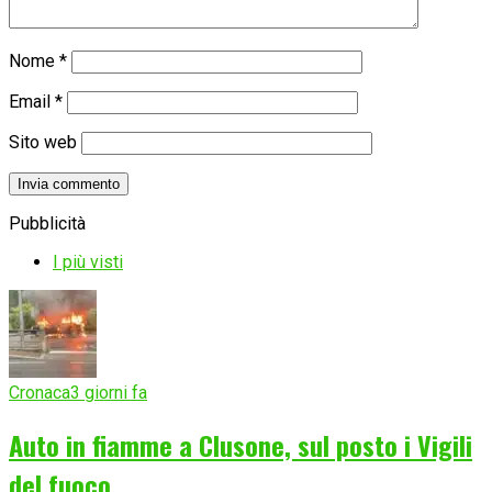
Nome
*
Email
*
Sito web
Pubblicità
I più visti
Cronaca
3 giorni fa
Auto in fiamme a Clusone, sul posto i Vigili
del fuoco