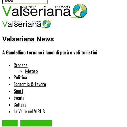
Valseriana News
A Gandellino tornano i lanci di parà e voli turistici
Cronaca
Meteo
Politica
Economia & Lavoro
Sport
Eventi
Cultura
La Valle nel VIRUS
Eventi
GANDELLINO