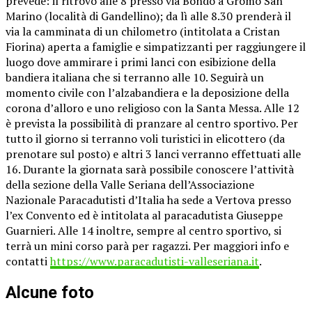
prevede: il ritrovo alle 8 presso via Bondo a Gromo San
Marino (località di Gandellino); da lì alle 8.30 prenderà il
via la camminata di un chilometro (intitolata a Cristan
Fiorina) aperta a famiglie e simpatizzanti per raggiungere il
luogo dove ammirare i primi lanci con esibizione della
bandiera italiana che si terranno alle 10. Seguirà un
momento civile con l’alzabandiera e la deposizione della
corona d’alloro e uno religioso con la Santa Messa. Alle 12
è prevista la possibilità di pranzare al centro sportivo. Per
tutto il giorno si terranno voli turistici in elicottero (da
prenotare sul posto) e altri 3 lanci verranno effettuati alle
16. Durante la giornata sarà possibile conoscere l’attività
della sezione della Valle Seriana dell’Associazione
Nazionale Paracadutisti d’Italia ha sede a Vertova presso
l’ex Convento ed è intitolata al paracadutista Giuseppe
Guarnieri. Alle 14 inoltre, sempre al centro sportivo, si
terrà un mini corso parà per ragazzi. Per maggiori info e
contatti
https://www.paracadutisti-valleseriana.it
.
Alcune foto