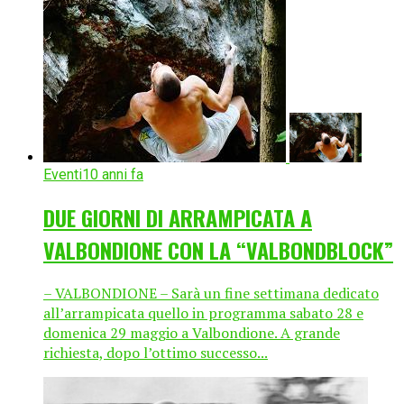
Eventi
10 anni fa
DUE GIORNI DI ARRAMPICATA A
VALBONDIONE CON LA “VALBONDBLOCK”
– VALBONDIONE – Sarà un fine settimana dedicato
all’arrampicata quello in programma sabato 28 e
domenica 29 maggio a Valbondione. A grande
richiesta, dopo l’ottimo successo...