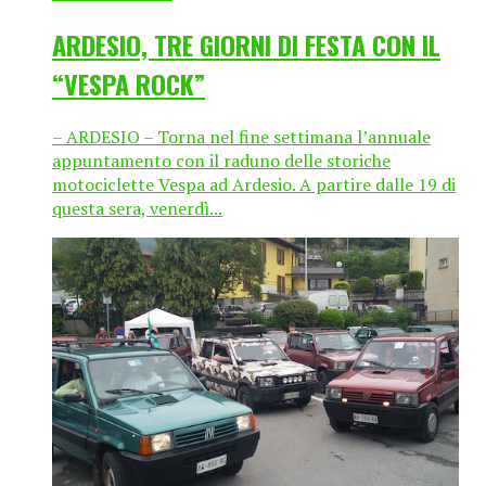
ARDESIO, TRE GIORNI DI FESTA CON IL
“VESPA ROCK”
– ARDESIO – Torna nel fine settimana l’annuale
appuntamento con il raduno delle storiche
motociclette Vespa ad Ardesio. A partire dalle 19 di
questa sera, venerdì...