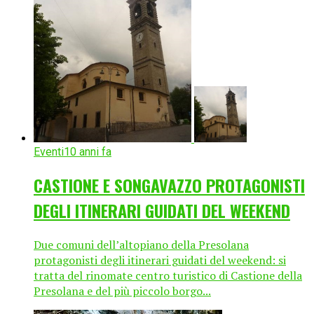
Eventi
10 anni fa
CASTIONE E SONGAVAZZO PROTAGONISTI
DEGLI ITINERARI GUIDATI DEL WEEKEND
Due comuni dell’altopiano della Presolana
protagonisti degli itinerari guidati del weekend: si
tratta del rinomate centro turistico di Castione della
Presolana e del più piccolo borgo...