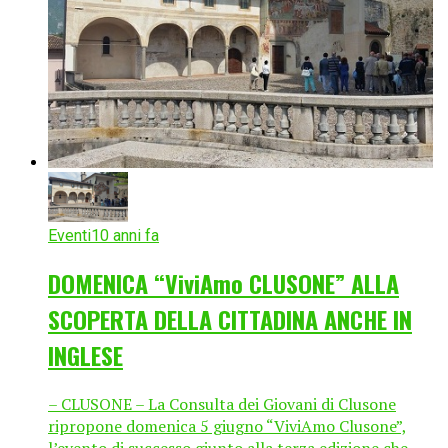
Eventi
10 anni fa
DOMENICA “ViviAmo CLUSONE” ALLA
SCOPERTA DELLA CITTADINA ANCHE IN
INGLESE
– CLUSONE – La Consulta dei Giovani di Clusone
ripropone domenica 5 giugno “ViviAmo Clusone”,
l’evento di successo giunto alla terza edizione che