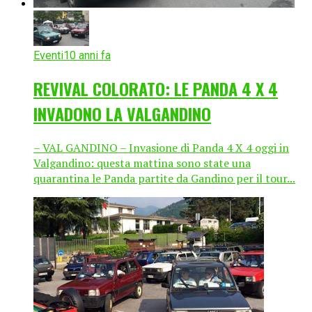
Eventi
10 anni fa
REVIVAL COLORATO: LE PANDA 4 X 4
INVADONO LA VALGANDINO
– VAL GANDINO – Invasione di Panda 4 X 4 oggi in
Valgandino: questa mattina sono state una
quarantina le Panda partite da Gandino per il tour...