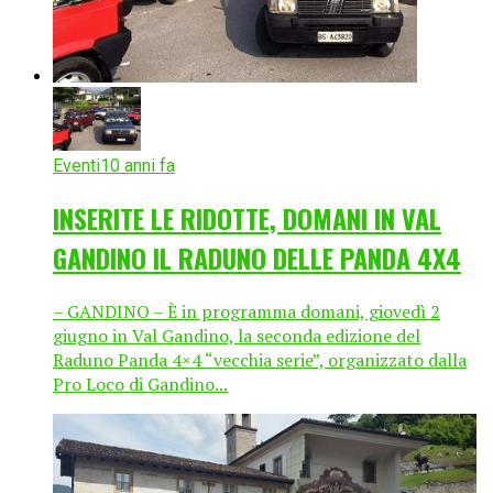
Eventi
10 anni fa
INSERITE LE RIDOTTE, DOMANI IN VAL
GANDINO IL RADUNO DELLE PANDA 4X4
– GANDINO – È in programma domani, giovedì 2
giugno in Val Gandino, la seconda edizione del
Raduno Panda 4×4 “vecchia serie”, organizzato dalla
Pro Loco di Gandino...