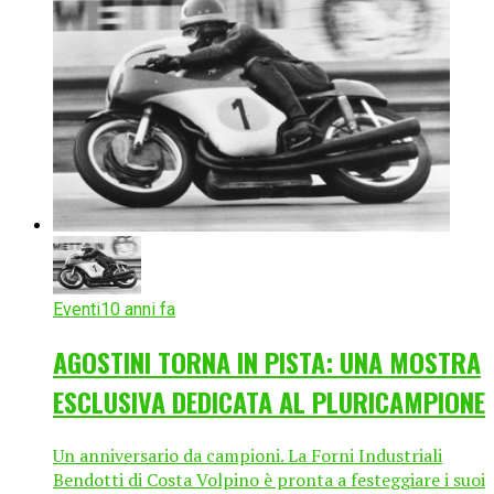
Eventi
10 anni fa
AGOSTINI TORNA IN PISTA: UNA MOSTRA
ESCLUSIVA DEDICATA AL PLURICAMPIONE
Un anniversario da campioni. La Forni Industriali
Bendotti di Costa Volpino è pronta a festeggiare i suoi