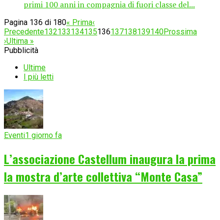
primi 100 anni in compagnia di fuori classe del...
Pagina 136 di 180
« Prima
‹
Precedente
132
133
134
135
136
137
138
139
140
Prossima
›
Ultima »
Pubblicità
Ultime
I più letti
Eventi
1 giorno fa
L’associazione Castellum inaugura la prima
la mostra d’arte collettiva “Monte Casa”