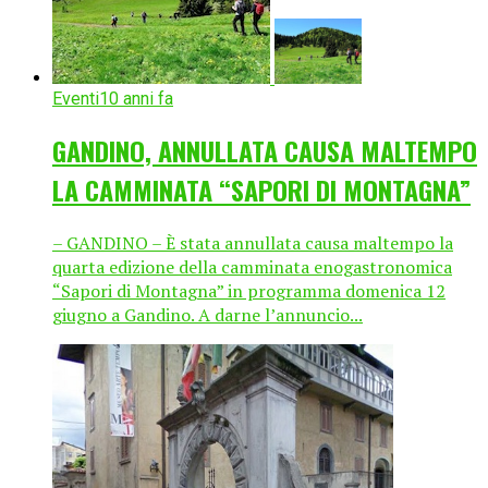
Eventi
10 anni fa
GANDINO, ANNULLATA CAUSA MALTEMPO
LA CAMMINATA “SAPORI DI MONTAGNA”
– GANDINO – È stata annullata causa maltempo la
quarta edizione della camminata enogastronomica
“Sapori di Montagna” in programma domenica 12
giugno a Gandino. A darne l’annuncio...