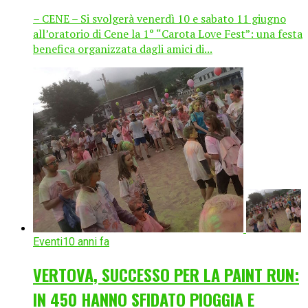
– CENE – Si svolgerà venerdì 10 e sabato 11 giugno
all’oratorio di Cene la 1° “Carota Love Fest”: una festa
benefica organizzata dagli amici di...
Eventi
10 anni fa
VERTOVA, SUCCESSO PER LA PAINT RUN:
IN 450 HANNO SFIDATO PIOGGIA E