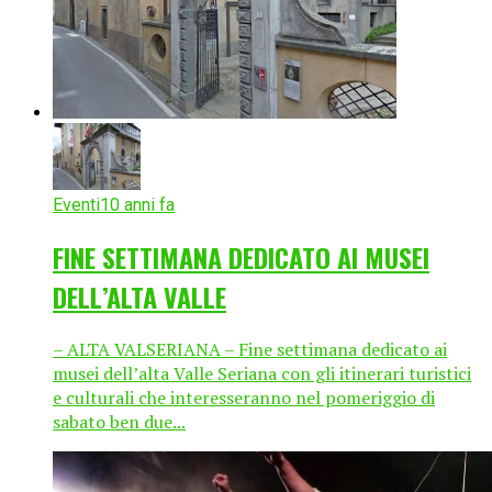
Eventi
10 anni fa
FINE SETTIMANA DEDICATO AI MUSEI
DELL’ALTA VALLE
– ALTA VALSERIANA – Fine settimana dedicato ai
musei dell’alta Valle Seriana con gli itinerari turistici
e culturali che interesseranno nel pomeriggio di
sabato ben due...