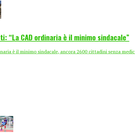
i: “La CAD ordinaria è il minimo sindacale”
naria è il minimo sindacale, ancora 2600 cittadini senza medic