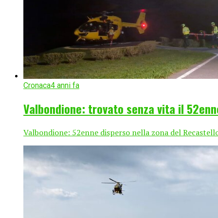
Cronaca
4 anni fa
Valbondione: trovato senza vita il 52enn
Valbondione: 52enne disperso nella zona del Recastello