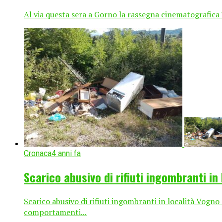
Al via questa sera a Gorno la rassegna cinematografica "
Cronaca
4 anni fa
Scarico abusivo di rifiuti ingombranti in
Scarico abusivo di rifiuti ingombranti in località Vogno 
comportamenti...