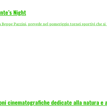
nte’s Night
a Beppe Pazzini, prevede nel pomeriggio tornei sportivi che si 
zioni cinematografiche dedicate alla natura e