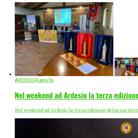
ARDESIO
4 anni fa
Nel weekend ad Ardesio la terza edizion
Nel weekend ad Ardesio la terza edizione di Sacrae Scen