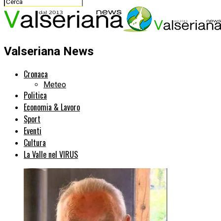
Valseriana News
Cronaca
Meteo
Politica
Economia & Lavoro
Sport
Eventi
Cultura
La Valle nel VIRUS