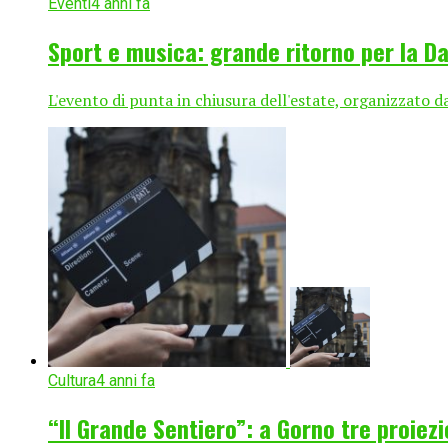
Eventi
4 anni fa
Sport e musica: grande ritorno per la Da
L'evento di punta in chiusura dell'estate, organizzato d
Cultura
4 anni fa
“Il Grande Sentiero”: a Gorno tre proie