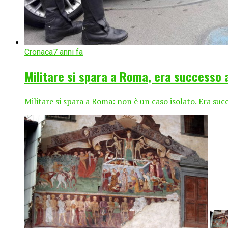
Cronaca
7 anni fa
Militare si spara a Roma, era successo
Militare si spara a Roma: non è un caso isolato. Era suc