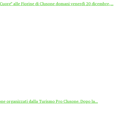
 Cuore” alle Fiorine di Clusone domani venerdì 20 dicembre,...
one organizzati dalla Turismo Pro Clusone. Dopo la...