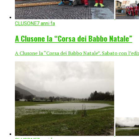
CLUSONE
7 anni fa
A Clusone la “Corsa dei Babbo Natale”
A Clusone la “Corsa dei Babbo Natale”. Sabato con l’edizi