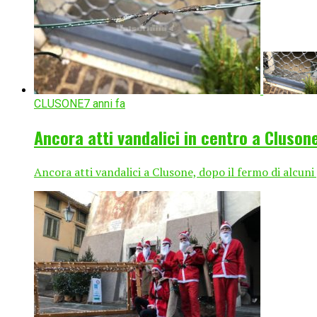
CLUSONE
7 anni fa
Ancora atti vandalici in centro a Cluson
Ancora atti vandalici a Clusone, dopo il fermo di alcuni gio