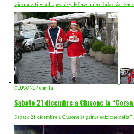
Giornata tipo all’open day della scuola d’infanzia “Sacr
CLUSONE
7 anni fa
Sabato 21 dicembre a Clusone la “Corsa
Sabato 21 dicembre a Clusone la prima edizione della “C