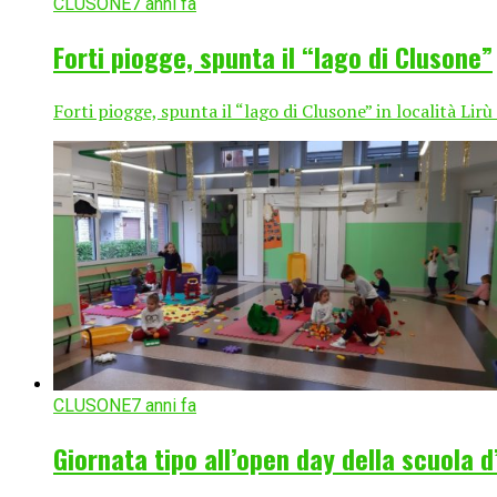
CLUSONE
7 anni fa
Forti piogge, spunta il “lago di Clusone”
Forti piogge, spunta il “lago di Clusone” in località Lirù
CLUSONE
7 anni fa
Giornata tipo all’open day della scuola 