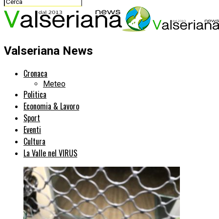
Valseriana News
Cronaca
Meteo
Politica
Economia & Lavoro
Sport
Eventi
Cultura
La Valle nel VIRUS