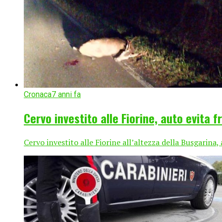
Cronaca
7 anni fa
Cervo investito alle Fiorine, auto evita f
Cervo investito alle Fiorine all’altezza della Busgarina,