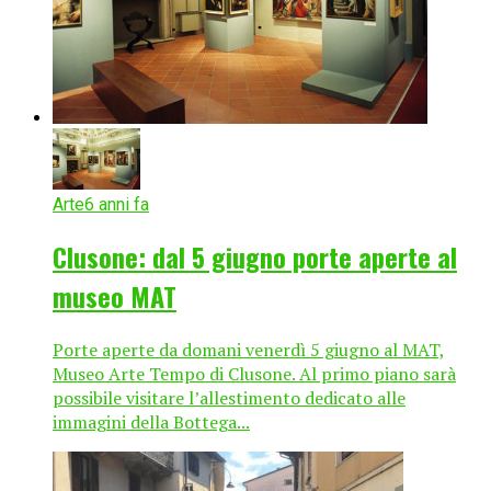
Arte
6 anni fa
Clusone: dal 5 giugno porte aperte al
museo MAT
Porte aperte da domani venerdì 5 giugno al MAT,
Museo Arte Tempo di Clusone. Al primo piano sarà
possibile visitare l’allestimento dedicato alle
immagini della Bottega...