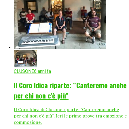
CLUSONE
6 anni fa
Il Coro Idica riparte: “Canteremo anche
per chi non c’è più”
Il Coro Idica di Clusone riparte: "Canteremo anche
per chi non c'è più". Ieri le prime prove tra emozione e
commozione.