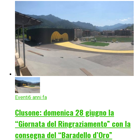
Eventi
6 anni fa
Clusone: domenica 28 giugno la
“Giornata del Ringraziamento” con la
consegna del “Baradello d’Oro”