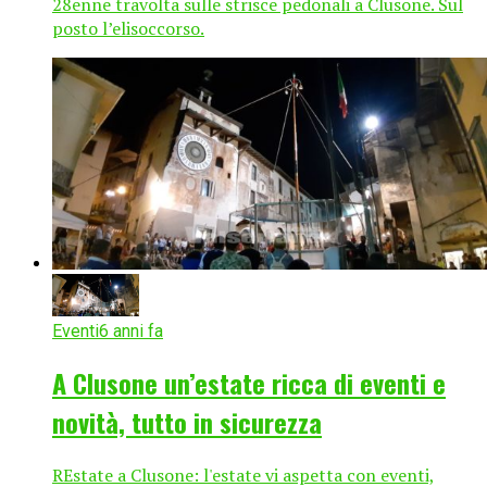
28enne travolta sulle strisce pedonali a Clusone. Sul
posto l’elisoccorso.
Eventi
6 anni fa
A Clusone un’estate ricca di eventi e
novità, tutto in sicurezza
REstate a Clusone: l'estate vi aspetta con eventi,