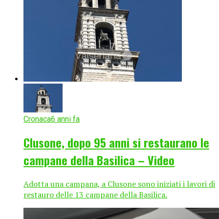
Cronaca
6 anni fa
Clusone, dopo 95 anni si restaurano le
campane della Basilica – Video
Adotta una campana, a Clusone sono iniziati i lavori di
restauro delle 13 campane della Basilica.