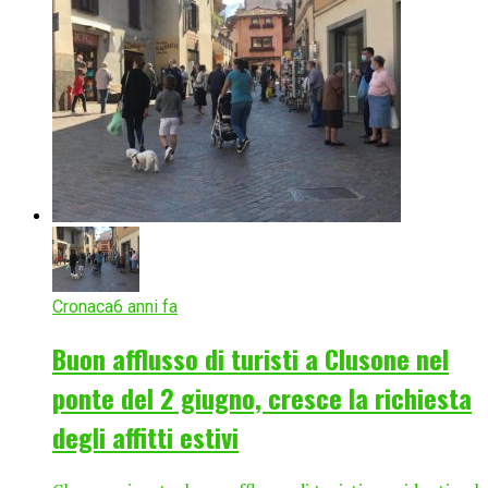
Cronaca
6 anni fa
Buon afflusso di turisti a Clusone nel
ponte del 2 giugno, cresce la richiesta
degli affitti estivi