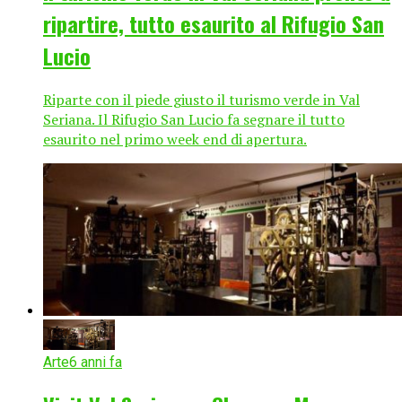
ripartire, tutto esaurito al Rifugio San
Lucio
Riparte con il piede giusto il turismo verde in Val
Seriana. Il Rifugio San Lucio fa segnare il tutto
esaurito nel primo week end di apertura.
Arte
6 anni fa