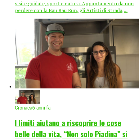
visite guidate, sport e natura. Appuntamento da non
perdere con la Bau Bau Run, gli Artisti di Strada,...
Cronaca
6 anni fa
I limiti aiutano a riscoprire le cose
belle della vita, “Non solo Piadina” si