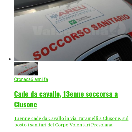
Cronaca
6 anni fa
Cade da cavallo, 13enne soccorsa a
Clusone
13enne cade da Cavallo in via Taramelli a Clusone, sul
posto i sanitari del Corpo Volontari Presolana.