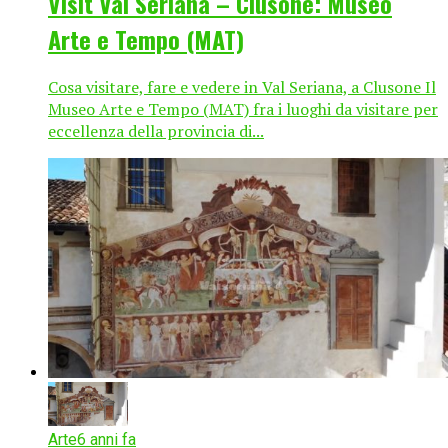
Visit Val Seriana – Clusone: Museo
Arte e Tempo (MAT)
Cosa visitare, fare e vedere in Val Seriana, a Clusone Il
Museo Arte e Tempo (MAT) fra i luoghi da visitare per
eccellenza della provincia di...
Arte
6 anni fa