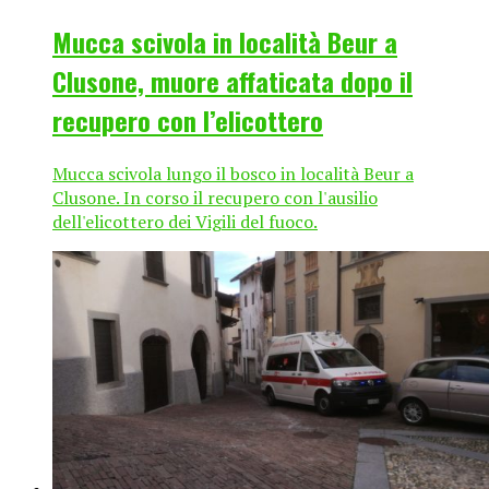
Mucca scivola in località Beur a
Clusone, muore affaticata dopo il
recupero con l’elicottero
Mucca scivola lungo il bosco in località Beur a
Clusone. In corso il recupero con l'ausilio
dell'elicottero dei Vigili del fuoco.