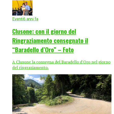
Eventi
6 anni fa
Clusone: con il giorno del
Ringraziamento consegnato il
“Baradello d’Oro” – Foto
A Clusone la consegna del Baradello d'Oro nel giorno
del ringraziamento.