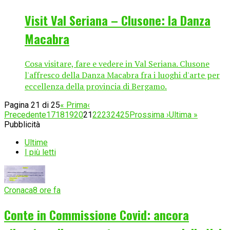
Visit Val Seriana – Clusone: la Danza
Macabra
Cosa visitare, fare e vedere in Val Seriana. Clusone
l'affresco della Danza Macabra fra i luoghi d'arte per
eccellenza della provincia di Bergamo.
Pagina 21 di 25
« Prima
‹
Precedente
17
18
19
20
21
22
23
24
25
Prossima ›
Ultima »
Pubblicità
Ultime
I più letti
Cronaca
8 ore fa
Conte in Commissione Covid: ancora