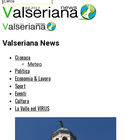
Valseriana News
Cronaca
Meteo
Politica
Economia & Lavoro
Sport
Eventi
Cultura
La Valle nel VIRUS