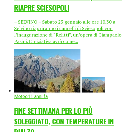
RIAPRE SCIESOPOLI
– SELVINO – Sabato 23 gennaio alle ore 10.30 a
Selvino riapriranno i cancelli di Sciesopoli con
l’inaugurazione di “Relitti”, un’opera di Giampaolo
Pasini. L’iniziativa avrà come...
Meteo
11 anni fa
FINE SETTIMANA PER LO PIÙ
SOLEGGIATO, CON TEMPERATURE IN
RIALZO