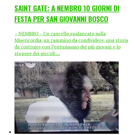
SAINT GATE: A NEMBRO 10 GIORNI DI
FESTA PER SAN GIOVANNI BOSCO
– NEMBRO – Un cancello spalancato sulla
Misericordia, un cammino da condividere, una storia
da costruire con l’entusiasmo dei più giovani e lo
stupore dei piccoli:...