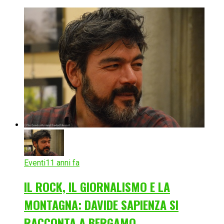
Eventi
11 anni fa
IL ROCK, IL GIORNALISMO E LA
MONTAGNA: DAVIDE SAPIENZA SI
RACCONTA A BERGAMO