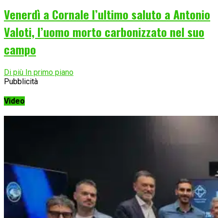
Venerdì a Cornale l’ultimo saluto a Antonio
Valoti, l’uomo morto carbonizzato nel suo
campo
Di più In primo piano
Pubblicità
Video