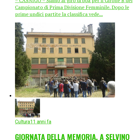
– CASNIGO – Siamo al giro di boa per il Girone B del
Campionato di Prima Divisione Femminile. Dopo le
prime undici partite la classifica vede...
Cultura
11 anni fa
GIORNATA DELLA MEMORIA, A SELVINO