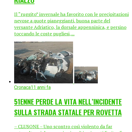
Il “ruggito” invernale ha favorito con le precipitazioni
nevose a quote pianeggianti, buona parte del
versante Adriatico, la dorsale appenninica, e persino
toccando le coste pugliesi,...
Cronaca
11 anni fa
51ENNE PERDE LA VITA NELL’INCIDENTE
SULLA STRADA STATALE PER ROVETTA
– CLUSONE – Uno scontro così violento da far