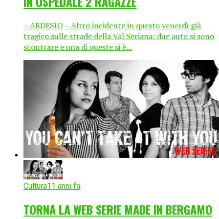
IN OSPEDALE 2 RAGAZZE
– ARDESIO – Altro incidente in questo venerdì già
tragico sulle strade della Val Seriana: due auto si sono
scontrare e una di queste si è...
Cultura
11 anni fa
TORNA LA WEB SERIE MADE IN BERGAMO