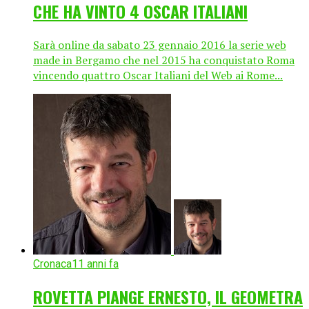
CHE HA VINTO 4 OSCAR ITALIANI
Sarà online da sabato 23 gennaio 2016 la serie web
made in Bergamo che nel 2015 ha conquistato Roma
vincendo quattro Oscar Italiani del Web ai Rome...
Cronaca
11 anni fa
ROVETTA PIANGE ERNESTO, IL GEOMETRA