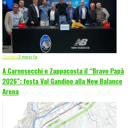
Cronaca
3 mesi fa
A Carnesecchi e Zappacosta il “Bravo Papà
2026”: festa Val Gandino alla New Balance
Arena