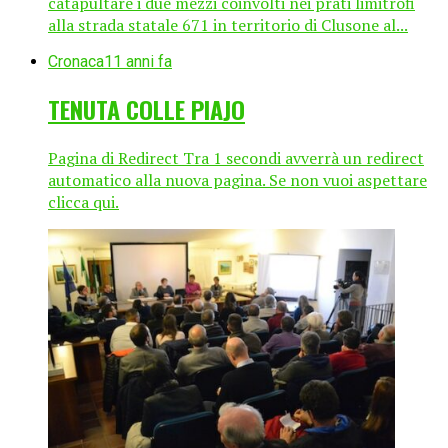
catapultare i due mezzi coinvolti nei prati limitrofi
alla strada statale 671 in territorio di Clusone al...
Cronaca
11 anni fa
TENUTA COLLE PIAJO
Pagina di Redirect Tra 1 secondi avverrà un redirect
automatico alla nuova pagina. Se non vuoi aspettare
clicca qui.