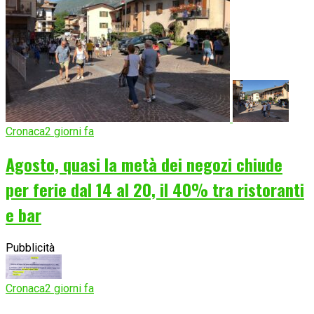
Cronaca
2 giorni fa
Agosto, quasi la metà dei negozi chiude
per ferie dal 14 al 20, il 40% tra ristoranti
e bar
Pubblicità
Cronaca
2 giorni fa