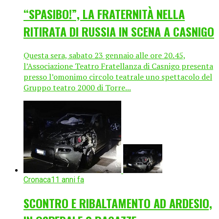
“SPASIBO!”, LA FRATERNITÀ NELLA
RITIRATA DI RUSSIA IN SCENA A CASNIGO
Questa sera, sabato 23 gennaio alle ore 20.45,
l’Associazione Teatro Fratellanza di Casnigo presenta
presso l’omonimo circolo teatrale uno spettacolo del
Gruppo teatro 2000 di Torre...
Cronaca
11 anni fa
SCONTRO E RIBALTAMENTO AD ARDESIO,