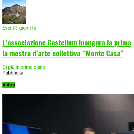
Eventi
3 giorni fa
L’associazione Castellum inaugura la prima
la mostra d’arte collettiva “Monte Casa”
Di più In primo piano
Pubblicità
Video