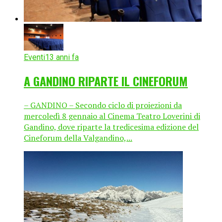
Eventi
13 anni fa
A GANDINO RIPARTE IL CINEFORUM
– GANDINO – Secondo ciclo di proiezioni da
mercoledì 8 gennaio al Cinema Teatro Loverini di
Gandino, dove riparte la tredicesima edizione del
Cineforum della Valgandino,...