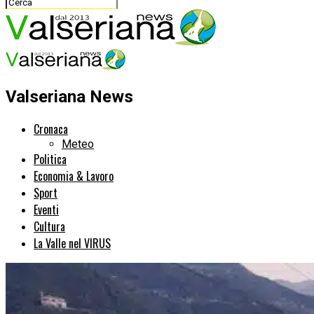
Valseriana News
Cronaca
Meteo
Politica
Economia & Lavoro
Sport
Eventi
Cultura
La Valle nel VIRUS