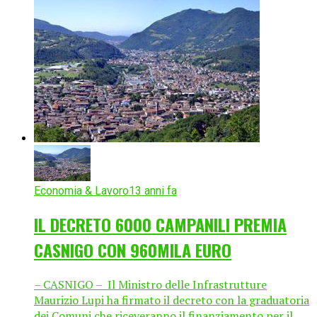
Economia & Lavoro
13 anni fa
IL DECRETO 6000 CAMPANILI PREMIA
CASNIGO CON 960MILA EURO
– CASNIGO – Il Ministro delle Infrastrutture
Maurizio Lupi ha firmato il decreto con la graduatoria
dei Comuni che riceveranno il finanziamento per il