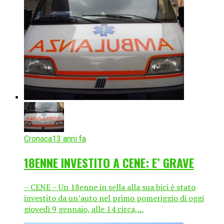
Cronaca
13 anni fa
18ENNE INVESTITO A CENE: E’ GRAVE
– CENE – Un 18enne in sella alla sua bici è stato
investito da un’auto nel primo pomeriggio di oggi
giovedì 9 gennaio, alle 14 circa,...