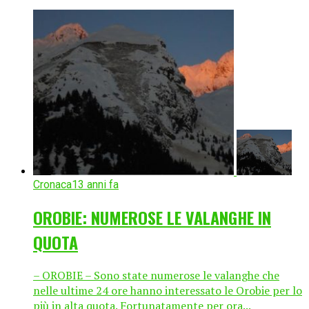
Cronaca
13 anni fa
OROBIE: NUMEROSE LE VALANGHE IN
QUOTA
– OROBIE – Sono state numerose le valanghe che
nelle ultime 24 ore hanno interessato le Orobie per lo
più in alta quota. Fortunatamente per ora...