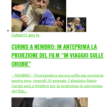
Cultura
13 anni fa
CURNIS A NEMBRO: IN ANTEPRIMA LA
PROIEZIONE DEL FILM “IN VIAGGIO SULLE
OROBIE”
– NEMBRO – Protagonista ancora nella sua provincia
questa sera, venerdì 10 gennaio, l’alpinista Mario
Curnis sarà a Nembro per la proiezione in anteprima
del film...