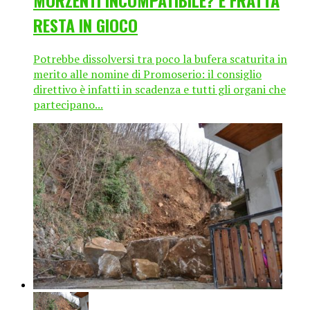
RESTA IN GIOCO
Potrebbe dissolversi tra poco la bufera scaturita in
merito alle nomine di Promoserio: il consiglio
direttivo è infatti in scadenza e tutti gli organi che
partecipano...