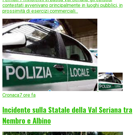
contestati avvenivano principalmente in luoghi pubblici, in
prossimità di esercizi commerciali...
Cronaca
7 ore fa
Incidente sulla Statale della Val Seriana tra
Nembro e Albino