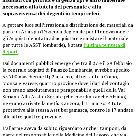
mandati con priorità e urgenza dpi e altro materiale
necessario alla tutela del personale e alla
sopravvivenza dei degenti in tempi celeri.
A gettare luce sull’irrazionale distribuzione dei materiali da
parte di Aria spa (l’Azienda Regionale per l’Innovazione e
gli Acquisti deputata ad acquistare e smistare il materiale
per tutte le ASST lombarde), è stata
l’ultima puntata di
Report
.
Dai documenti pubblici emerge che tra il 27 e il 29 febbraio
la centrale acquisti di Palazzo Lombardia, avrebbe spedito
35.700 mascherine ffp2 a Lecco, altrettante a Como,
Monza e Varese, quattro province dove i dati del contagio
non erano assolutamente paragonabili a quelli della Val
Seriana. Alla Asst di Seriate (che coordina anche Alzano),
ne erano arrivate la metà. E ancora, l’11 marzo, 4 tute
protettive alla stessa Asst bergamasca, contro le 17 andate
alle altre quattro province.
L’allarme aveva da subito riguardato anche i tamponi, da
parte del responsabile della Medicina del Lavoro, che via