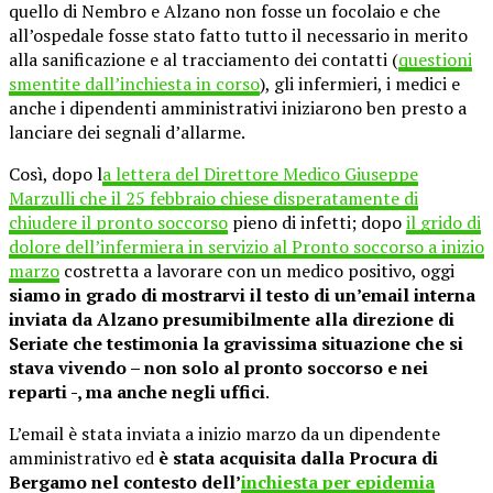
quello di Nembro e Alzano non fosse un focolaio e che
all’ospedale fosse stato fatto tutto il necessario in merito
alla sanificazione e al tracciamento dei contatti (
questioni
smentite dall’inchiesta in corso
), gli infermieri, i medici e
anche i dipendenti amministrativi iniziarono ben presto a
lanciare dei segnali d’allarme.
Così, dopo l
a lettera del Direttore Medico Giuseppe
Marzulli che il 25 febbraio chiese disperatamente di
chiudere il pronto soccorso
pieno di infetti; dopo
il grido di
dolore dell’infermiera in servizio al Pronto soccorso a inizio
marzo
costretta a lavorare con un medico positivo, oggi
siamo in grado di mostrarvi il testo di un’email interna
inviata da Alzano presumibilmente alla direzione di
Seriate che testimonia la gravissima situazione che si
stava vivendo – non solo al pronto soccorso e nei
reparti -, ma anche negli uffici
.
L’email è stata inviata a inizio marzo da un dipendente
amministrativo ed
è stata acquisita dalla Procura di
Bergamo nel contesto dell’
inchiesta per epidemia