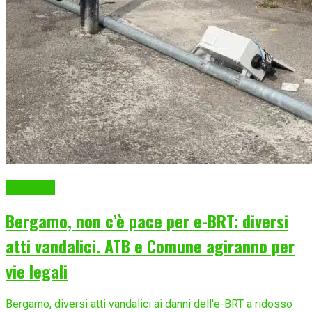
Cronaca
Bergamo, non c’è pace per e-BRT: diversi
atti vandalici. ATB e Comune agiranno per
vie legali
Bergamo, diversi atti vandalici ai danni dell'e-BRT a ridosso