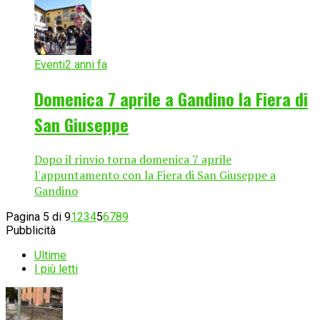
Eventi
2 anni fa
Domenica 7 aprile a Gandino la Fiera di
San Giuseppe
Dopo il rinvio torna domenica 7 aprile
l'appuntamento con la Fiera di San Giuseppe a
Gandino
Pagina 5 di 9
1
2
3
4
5
6
7
8
9
Pubblicità
Ultime
I più letti