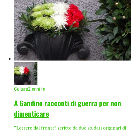
Cultura
2 anni fa
A Gandino racconti di guerra per non
dimenticare
“Lettere dal fronte” scritte da due soldati originari di