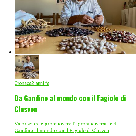
Cronaca
2 anni fa
Da Gandino al mondo con il Fagiolo di
Clusven
Valorizzare e promuovere l'agrobiodiversità: da
Gandino al mondo con il Fagiolo di Clusven