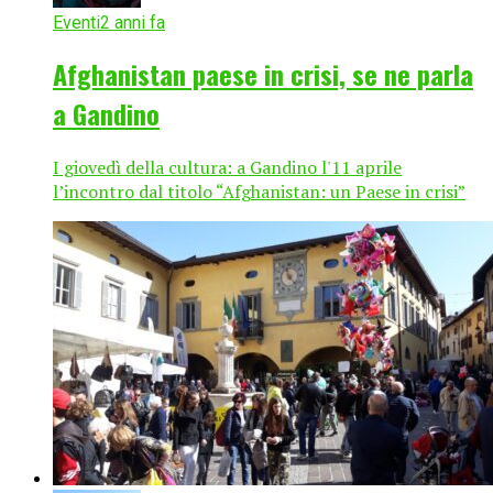
Eventi
2 anni fa
Afghanistan paese in crisi, se ne parla
a Gandino
I giovedì della cultura: a Gandino l'11 aprile
l’incontro dal titolo “Afghanistan: un Paese in crisi”