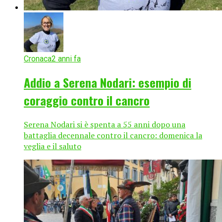
Cronaca
2 anni fa
Addio a Serena Nodari: esempio di
coraggio contro il cancro
Serena Nodari si è spenta a 55 anni dopo una
battaglia decennale contro il cancro: domenica la
veglia e il saluto