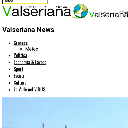
Valseriana News
Cronaca
Meteo
Politica
Economia & Lavoro
Sport
Eventi
Cultura
La Valle nel VIRUS