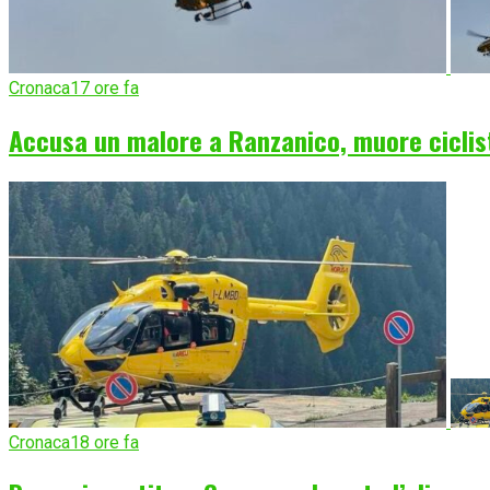
Cronaca
17 ore fa
Accusa un malore a Ranzanico, muore ciclist
Cronaca
18 ore fa