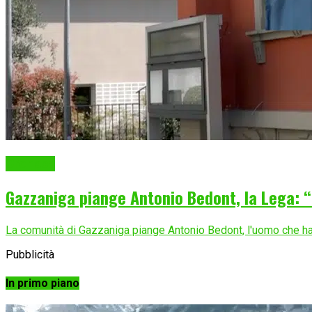
Cronaca
Gazzaniga piange Antonio Bedont, la Lega: “
La comunità di Gazzaniga piange Antonio Bedont, l'uomo che ha p
Pubblicità
In primo piano