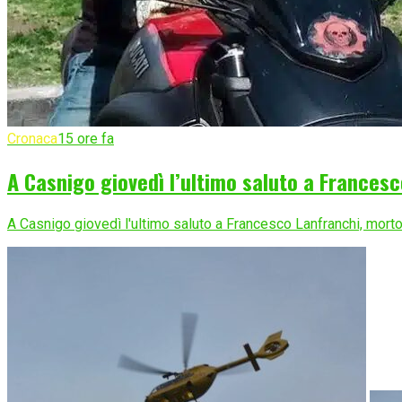
Cronaca
15 ore fa
A Casnigo giovedì l’ultimo saluto a Frances
A Casnigo giovedì l'ultimo saluto a Francesco Lanfranchi, morto