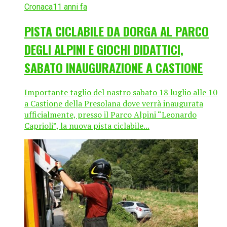
Cronaca
11 anni fa
PISTA CICLABILE DA DORGA AL PARCO
DEGLI ALPINI E GIOCHI DIDATTICI,
SABATO INAUGURAZIONE A CASTIONE
Importante taglio del nastro sabato 18 luglio alle 10
a Castione della Presolana dove verrà inaugurata
ufficialmente, presso il Parco Alpini “Leonardo
Caprioli”, la nuova pista ciclabile...