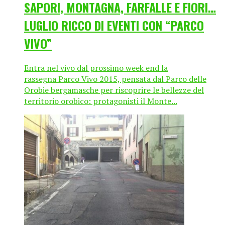
SAPORI, MONTAGNA, FARFALLE E FIORI…
LUGLIO RICCO DI EVENTI CON “PARCO
VIVO”
Entra nel vivo dal prossimo week end la
rassegna Parco Vivo 2015, pensata dal Parco delle
Orobie bergamasche per riscoprire le bellezze del
territorio orobico: protagonisti il Monte...