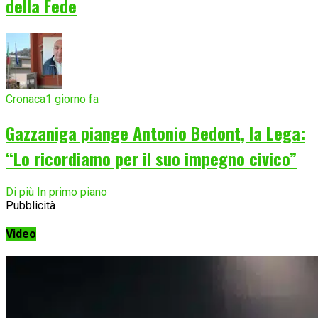
della Fede
Cronaca
1 giorno fa
Gazzaniga piange Antonio Bedont, la Lega:
“Lo ricordiamo per il suo impegno civico”
Di più In primo piano
Pubblicità
Video