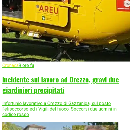
Cronaca
9 ore fa
Incidente sul lavoro ad Orezzo, gravi due
giardinieri precipitati
Infortunio lavorativo a Orezzo di Gazzaniga, sul posto
l'elisoccorso ed i Vigili del fuoco. Soccorsi due uomini in
codice rosso