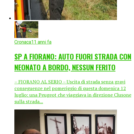
Cronaca
11 anni fa
SP A FIORANO: AUTO FUORI STRADA CON
NEONATO A BORDO, NESSUN FERITO
– FIORANO AL SERIO – Uscita di strada senza gravi
conseguenze nel pomeriggio di questa domenica 12
luglio: una Peugeot che viaggiava in direzione Clusone
sulla strada...