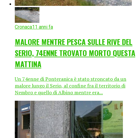
Cronaca
11 anni fa
MALORE MENTRE PESCA SULLE RIVE DEL
SERIO, 74ENNE TROVATO MORTO QUESTA
MATTINA
Un 74enne di Ponteranica è stato stroncato da un
malore lungo il Serio, al confine fra il territorio di
Nembro e quello di Albino mentre era...