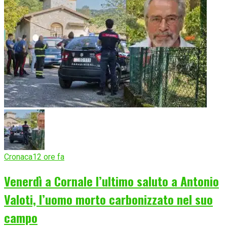
Cronaca
12 ore fa
Venerdì a Cornale l’ultimo saluto a Antonio
Valoti, l’uomo morto carbonizzato nel suo
campo