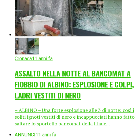
Cronaca
11 anni fa
ASSALTO NELLA NOTTE AL BANCOMAT A
FIOBBIO DI ALBINO: ESPLOSIONE E COLPI,
LADRI VESTITI DI NERO
– ALBINO – Una forte esplosione alle 3 di notte: così i
soliti ignoti vestiti di nero e incappucciati hanno fatto
saltare lo sportello bancomat della filiale...
ANNUNCI
11 anni fa