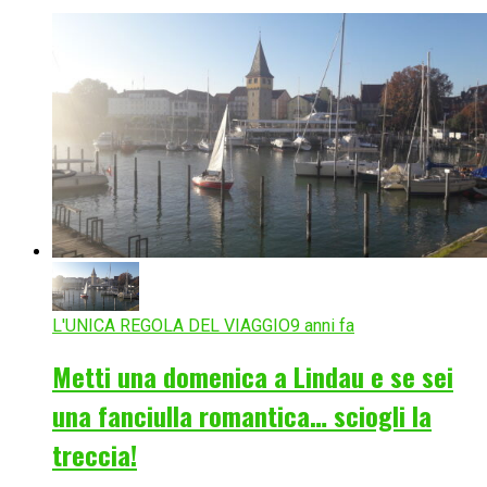
L'UNICA REGOLA DEL VIAGGIO
9 anni fa
Metti una domenica a Lindau e se sei
una fanciulla romantica… sciogli la
treccia!