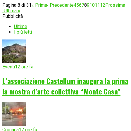
Pagina 8 di 31
« Prima
‹ Precedente
4
5
6
7
8
9
10
11
12
Prossima
›
Ultima »
Pubblicità
Ultime
I più letti
Eventi
12 ore fa
L’associazione Castellum inaugura la prima
la mostra d’arte collettiva “Monte Casa”
Cronaca
17 ore fa