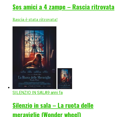
Sos amici a 4 zampe – Rascia ritrovata
Rascia è stata ritrovata!
SILENZIO IN SALA
9 anni fa
Silenzio in sala – La ruota delle
meraviglie (Wonder wheel)