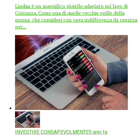
Lindau è un magnifico gioiello adagiato sul lago di
Costanza. Come una di quelle vecchie spille della
nonna che consideri con vaga indifferenza da ragazza
per...
INVESTIRE CONSAPEVOLMENTE
9 anni fa