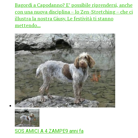
Bagordi a Capodanno? E’ possibile riprendersi, anche
con una nuova disciplina – lo Zen-Stretching – che ci
illustra la nostra Giusy. Le festività ti stanno
mettendo...
SOS AMICI A 4 ZAMPE
9 anni fa