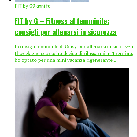
FIT by G
9 anni fa
FIT by G – Fitness al femminile:
consigli per allenarsi in sicurezza
I consigli femminile di Giusy per allenarsi in sicurezza.
Il week end scorso ho deciso di rilassarmi in Trentino,
ho optato per una mini vacanza rigenerante...