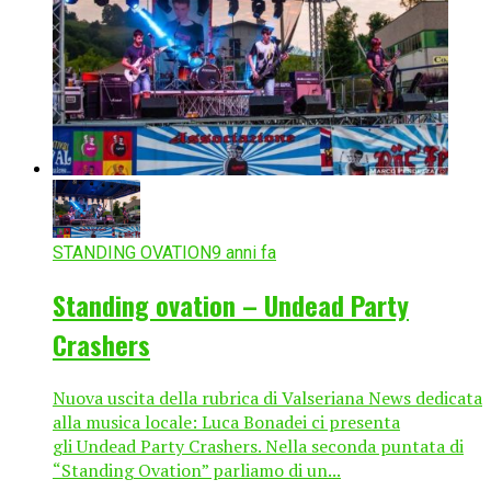
STANDING OVATION
9 anni fa
Standing ovation – Undead Party
Crashers
Nuova uscita della rubrica di Valseriana News dedicata
alla musica locale: Luca Bonadei ci presenta
gli Undead Party Crashers. Nella seconda puntata di
“Standing Ovation” parliamo di un...