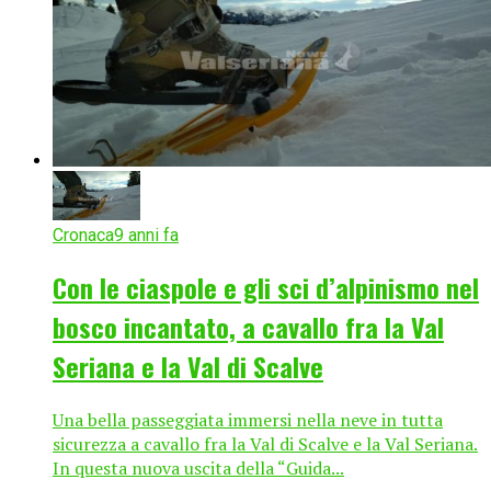
Cronaca
9 anni fa
Con le ciaspole e gli sci d’alpinismo nel
bosco incantato, a cavallo fra la Val
Seriana e la Val di Scalve
Una bella passeggiata immersi nella neve in tutta
sicurezza a cavallo fra la Val di Scalve e la Val Seriana.
In questa nuova uscita della “Guida...