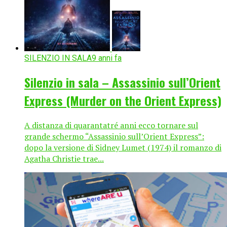
SILENZIO IN SALA
9 anni fa
Silenzio in sala – Assassinio sull’Orient
Express (Murder on the Orient Express)
A distanza di quarantatré anni ecco tornare sul
grande schermo “Assassinio sull’Orient Express”:
dopo la versione di Sidney Lumet (1974) il romanzo di
Agatha Christie trae...